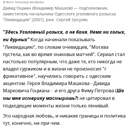
© Фото: kinorusija.wordpress
Давид Гоцман (Владимир Машков) — подполковник,
заместитель начальника Одесского уголовного розыска.
"Ликвидация" (2007), реж. Сергей Урсуляк
"Здесь Уголовный розыск, а не баня. Нема ни голых,
ни дурных"
Когда начинали показывать
"Ликвидацию", по словам очевидцев, "Москва
пустела, как во время знаковых матчей". Сериал стал
настолько популярным, что даже те, кто никогда не
владел суржиком и в жизни не произносил "г
фрикативное", научились говорить с одесским
акцентом. Героя Владимира Машкова - Давида
Марковича Гоцмана - и его друга Фиму Петрова (
Шо
ты мне истерику мастыришь?
) не цитировал в
подходящие моменты жизни только ленивый.
Это народная любовь, и никакие границы и политика
тут, конечно, ни при чем.