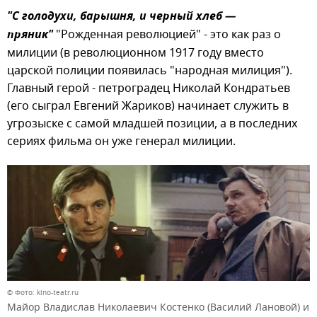
"С голодухи, барышня, и черный хлеб —
пряник"
"Рожденная революцией" - это как раз о
милиции (в революционном 1917 году вместо
царской полиции появилась "народная милиция").
Главный герой - петроградец Николай Кондратьев
(его сыграл Евгений Жариков) начинает служить в
угрозыске с самой младшей позиции, а в последних
сериях фильма он уже генерал милиции.
© Фото: kino-teatr.ru
Майор Владислав Николаевич Костенко (Василий Лановой) и