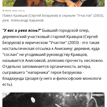
© Фото: kino.1tv.ru
Павел Кравцов (Сергей Безруков) в сериале "Участок" (2003),
реж. Александр Баранов
"У вас и река есть?"
Бывший городской опер,
деревенский участковый старлей Кравцов (Сергей
Безруков) в лирическом "Участке" (2003) - это такая
ностальгическая отсылка к Анискину: деревня, куда
"сослан" не угодивший руководству Кравцов,
называется Анисовкой, аллюзию прочесть несложно.
Отдельно запоминается органичность актера,
сыгравшего "напарника" героя Безрукова -
бладхаунда Цезаря (у него и философские монологи
есть).