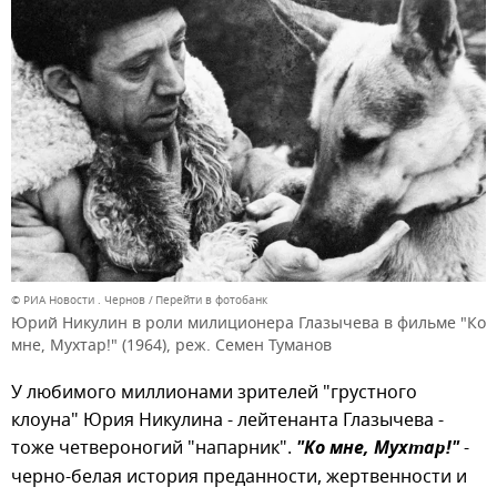
© РИА Новости . Чернов
Перейти в фотобанк
Юрий Никулин в роли милиционера Глазычева в фильме "Ко
мне, Мухтар!" (1964), реж. Семен Туманов
У любимого миллионами зрителей "грустного
клоуна" Юрия Никулина - лейтенанта Глазычева -
тоже четвероногий "напарник".
"Ко мне, Мухтар!"
-
черно-белая история преданности, жертвенности и