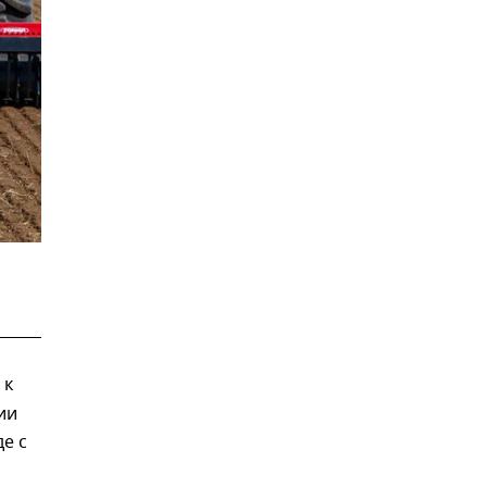
 к
ии
е с