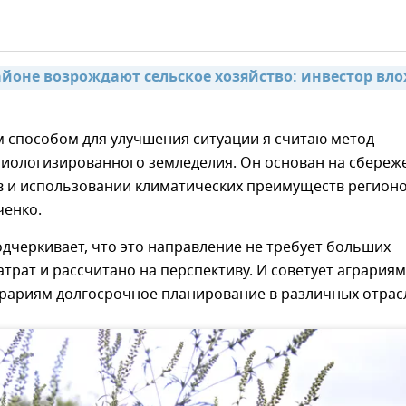
айоне возрождают сельское хозяйство: инвестор вло
 способом для улучшения ситуации я считаю метод
биологизированного земледелия. Он основан на сбереж
 и использовании климатических преимуществ регионов
ченко.
дчеркивает, что это направление не требует больших
трат и рассчитано на перспективу. И советует аграриям
грариям долгосрочное планирование в различных отрас