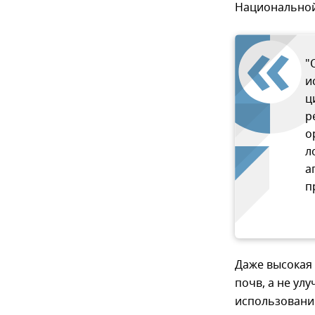
Национальной
"
и
ц
р
о
л
а
п
Даже высокая 
почв, а не ул
использовани