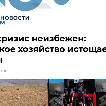
ризис неизбежен:
кое хозяйство истоща
ы