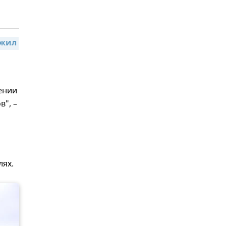
жил 
ении
", –
лях.