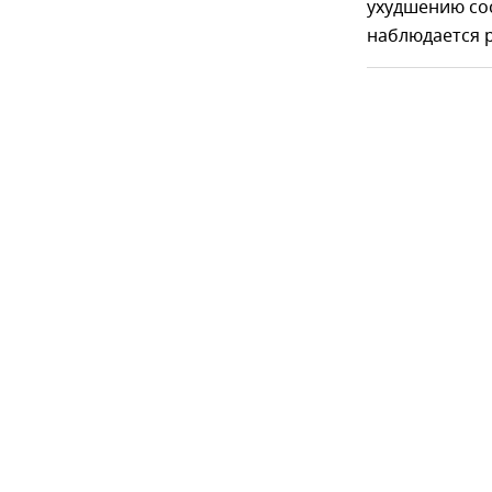
ухудшению сос
наблюдается р