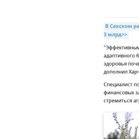
В Сакском р
3 млрд>>
"Эффективным
адаптивного 
здоровья почв
дополнил Хар
Специалист по
финансовых за
стремиться а