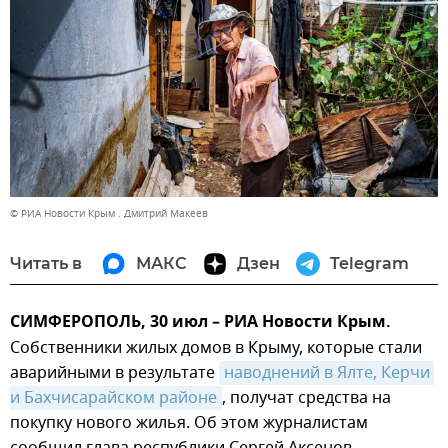
© РИА Новости Крым . Дмитрий Макеев
Читать в
МАКС
Дзен
Telegram
СИМФЕРОПОЛЬ, 30 июл – РИА Новости Крым.
Собственники жилых домов в Крыму, которые стали
аварийными в результате
наводнений в Ялте, Керчи 
и Бахчисарайском районе
, получат средства на
покупку нового жилья. Об этом журналистам
сообщил глава республики Сергей Аксенов.