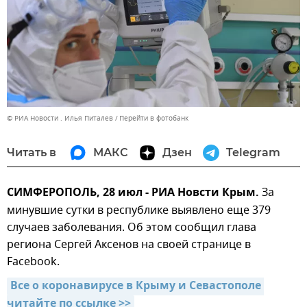
© РИА Новости . Илья Питалев
Перейти в фотобанк
Читать в
МАКС
Дзен
Telegram
СИМФЕРОПОЛЬ, 28 июл - РИА Новсти Крым.
За
минувшие сутки в республике выявлено еще 379
случаев заболевания. Об этом сообщил глава
региона Сергей Аксенов на своей странице в
Facebook.
Все о коронавирусе в Крыму и Севастополе 
читайте по ссылке >>