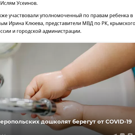
Ислям Усеинов.
акже участвовали уполномоченный по правам ребенка в
рым Ирина Клюева, представители МВД по РК, крымског
ссии и городской администрации.
еропольских дошколят берегут от COVID-19