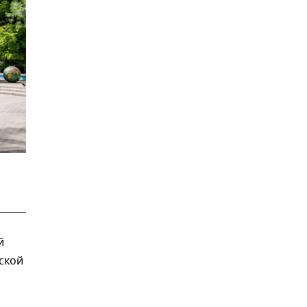
й
ской