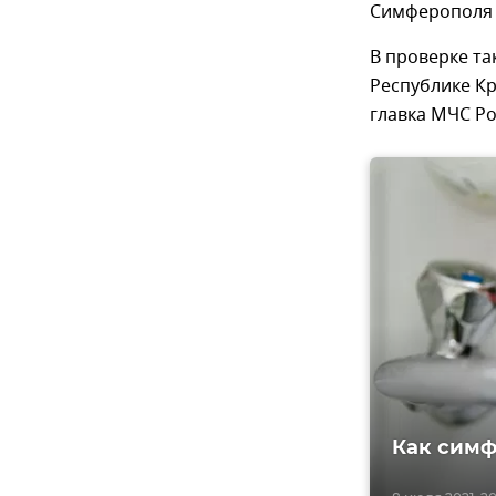
Симферополя 
В проверке т
Республике К
главка МЧС Ро
Как симф