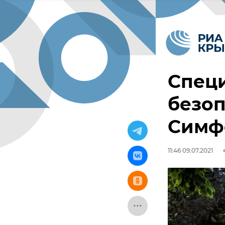
Спец
безоп
Симф
11:46 09.07.2021