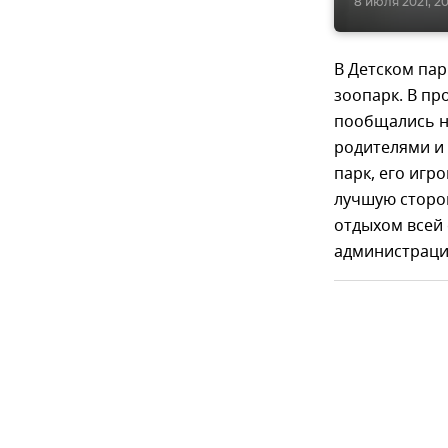
8 июля 2021, 2
В Детском пар
зоопарк. В пр
пообщались н
родителями и 
парк, его игр
лучшую сторон
отдыхом всей 
администраци