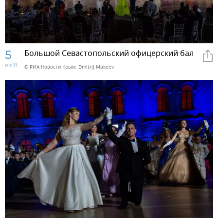
5
Большой Севастопольский офицерский бал
из 11
© РИА Новости Крым, Dmitrij Makeev