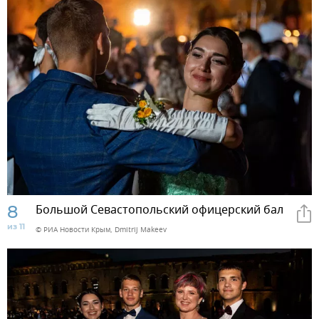
8
Большой Севастопольский офицерский бал
из 11
© РИА Новости Крым, Dmitrij Makeev