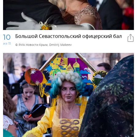
10
Большой Севастопольский офицерский бал
из 11
© РИА Новости Крым, Dmitrij Makeev