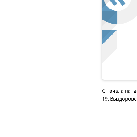
С начала панд
19. Выздорове