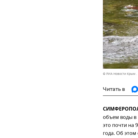
© РИА Новости Крым .
Читать в
СИМФЕРОПОЛЬ
объем воды в 
это почти на 
года. Об это