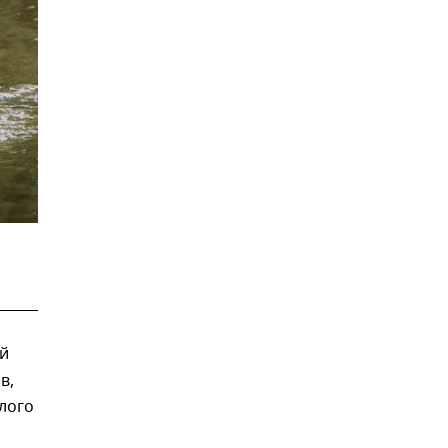
й
в,
лого