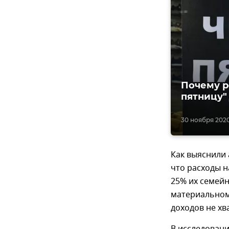
Почему р
пятницу"
30 ноября 2020,
Как выяснили 
что расходы н
25% их семейн
материальном
доходов не хв