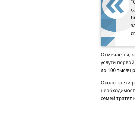
"
с
б
з
с
Отмечается, ч
услуги первой
до 100 тысяч р
Около трети р
необходимости
семей тратят 