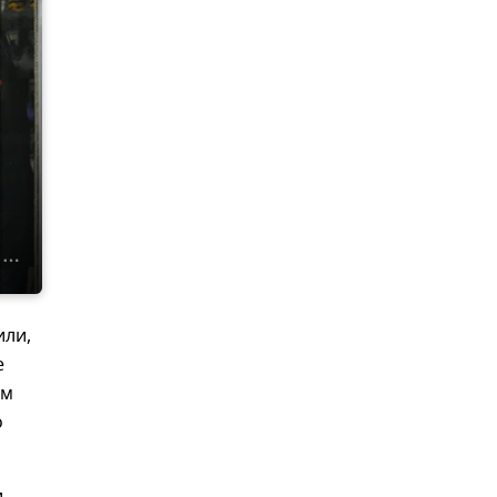
или,
е
ем
о