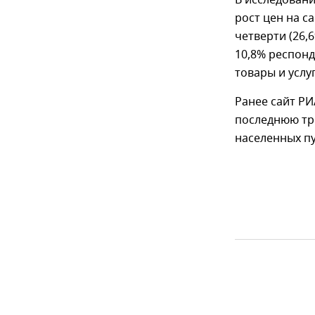
В исследован
рост цен на с
четверти (26,
10,8% респонд
товары и услу
Ранее сайт Р
последнюю тре
населенных пу