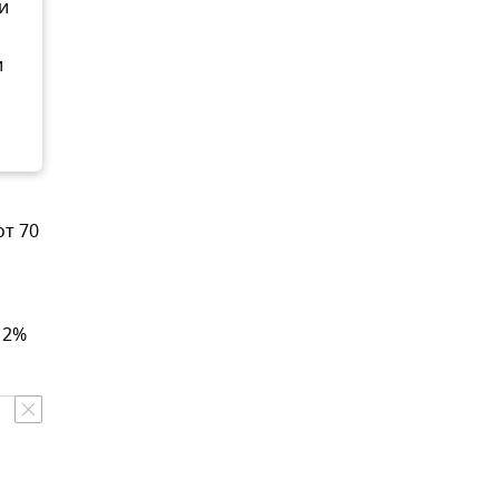
и
и
от 70
12%