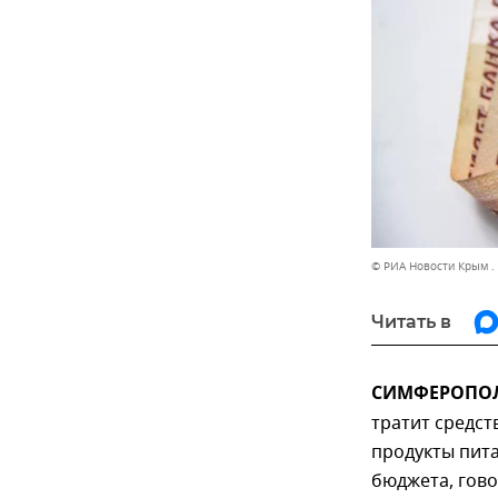
© РИА Новости Крым .
Читать в
СИМФЕРОПОЛЬ
тратит средст
продукты пита
бюджета, гов