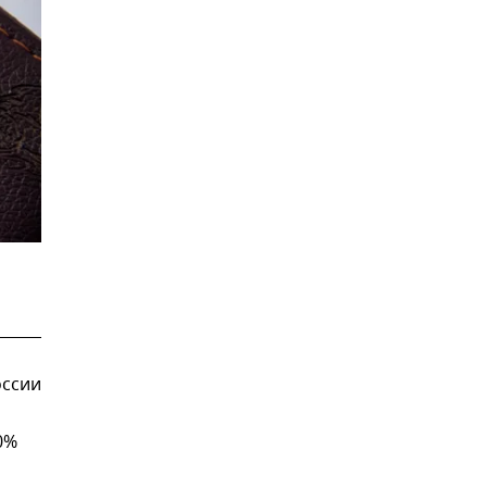
оссии
0%