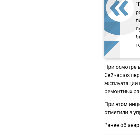
"
р
п
п
б
т
При осмотре 
Сейчас экспе
эксплуатации 
ремонтных ра
При этом инци
отметили в уп
Ранее об ава