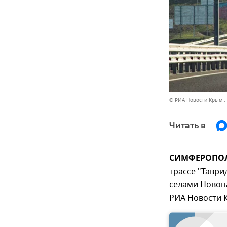
© РИА Новости Крым .
Читать в
СИМФЕРОПОЛЬ
трассе "Таври
селами Новоп
РИА Новости 