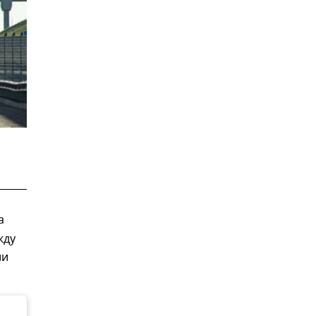
а
жду
ли