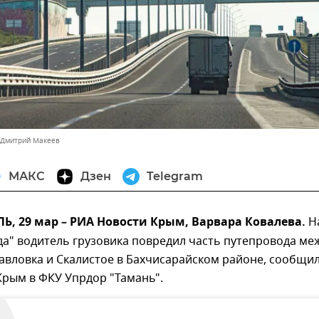
 Дмитрий Макеев
МАКС
Дзен
Telegram
, 29 мар – РИА Новости Крым, Варвара Ковалева.
Н
да" водитель грузовика повредил часть путепровода ме
авловка и Скалистое в Бахчисарайском районе, сообщи
Крым в ФКУ Упрдор "Тамань".