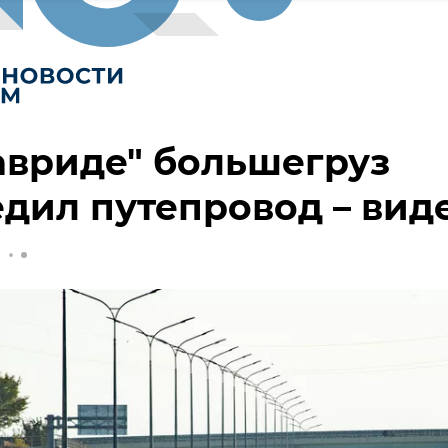
авриде" большегруз
дил путепровод – вид