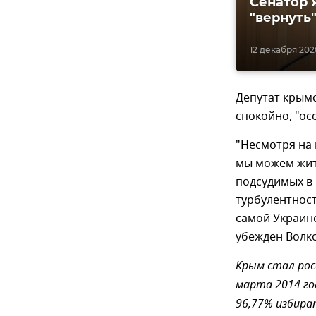
Сенатор 
"вернуть
12 декабря 2020
Депутат крымс
спокойно, "ос
"Несмотря на 
мы можем жить
подсудимых в
турбулентност
самой Украине
убежден Волко
Крым стал рос
марта 2014 го
96,77% избира