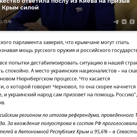
жестко ответила послу из Киева на призыв
" Крым силой
, 13:16
кого парламента заверил, что крымчане могут спать
ознавая мощь русского оружия и российского государст
все попытки дестабилизировать ситуацию в нашей стра
 спокойно. А место украинских националистов – на ск
 новом Нюрнбергском процессе. Что касается
и, о которой говорит Черновол, то она скорее начнется
, и украинский народ сам призовет на помощь Россию",
в.
сийским регионом по итогам референдума, проведенного 
да. За вхождение полуострова в состав РФ проголосовали
телей в Автономной Республике Крым и 95,6% – в Севасто