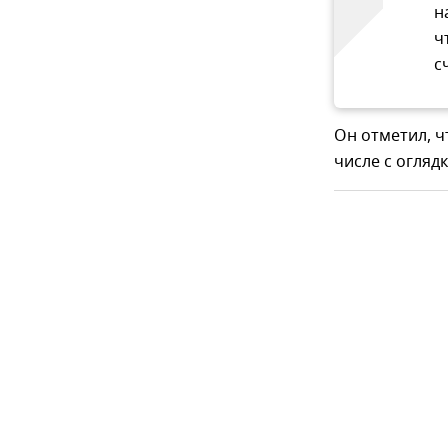
н
ч
с
Он отметил, ч
числе с огляд