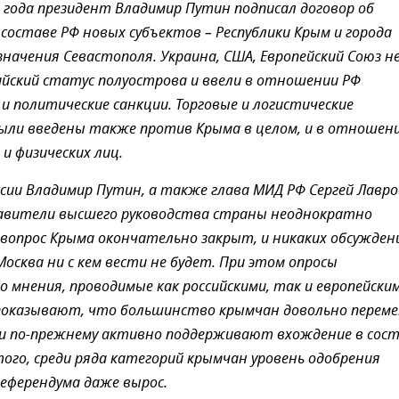
 года президент Владимир Путин подписал договор об
 составе РФ новых субъектов – Республики Крым и города
значения Севастополя. Украина, США, Европейский Союз н
ийский статус полуострова и ввели в отношении РФ
 и политические санкции. Торговые и логистические
ыли введены также против Крыма в целом, и в отношен
и физических лиц.
сии Владимир Путин, а также глава МИД РФ Сергей Лавро
тавители высшего руководства страны неоднократно
 вопрос Крыма окончательно закрыт, и никаких обсужден
Москва ни с кем вести не будет. При этом опросы
 мнения, проводимые как российскими, так и европейски
 показывают, что большинство крымчан довольно перем
 и по-прежнему активно поддерживают вхождение в сос
 того, среди ряда категорий крымчан уровень одобрения
еферендума даже вырос.