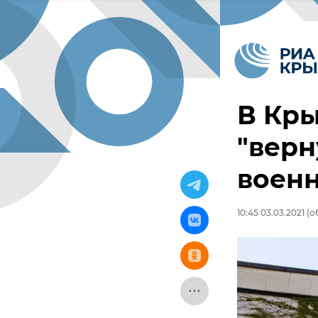
В Кры
"верн
воен
10:45 03.03.2021
(об