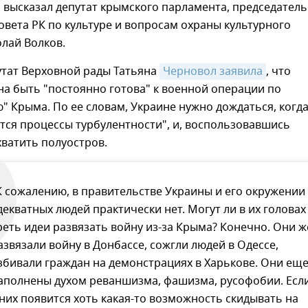
высказал депутат крымского парламента, председатель
овета РК по культуре и вопросам охраны культурного
лай Волков.
утат Верховной рады Татьяна
Черновол заявила
, что
а быть "постоянно готова" к военной операции по
 Крыма. По ее словам, Украине нужно дождаться, когда
тся процессы турбулентности", и, воспользовавшись
ватить полуостров.
К сожалению, в правительстве Украины и его окружении
декватных людей практически нет. Могут ли в их головах
реть идеи развязать войну из-за Крыма? Конечно. Они ж
азвязали войну в Донбассе, сожгли людей в Одессе,
збивали граждан на демонстрациях в Харькове. Они ещ
аполнены духом реваншизма, фашизма, русофобии. Есл
 них появится хоть какая-то возможность скидывать на