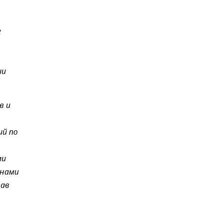
е
ии
в и
ий по
ми
енами
тав