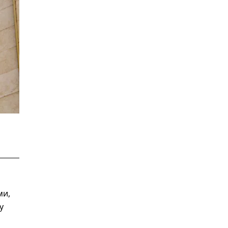
ми,
у