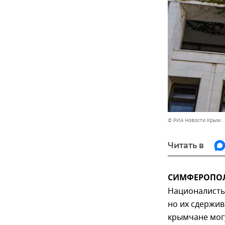
© РИА Новости Крым .
Читать в
СИМФЕРОПОЛЬ,
Националисты
но их сдержив
крымчане мог