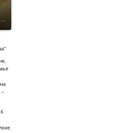
ва"
не,
амье
 на
 –
16
поле.