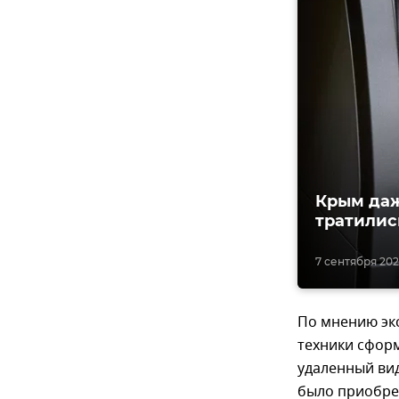
Крым даж
тратилис
7 сентября 202
По мнению эк
техники сфор
удаленный вид
было приобре