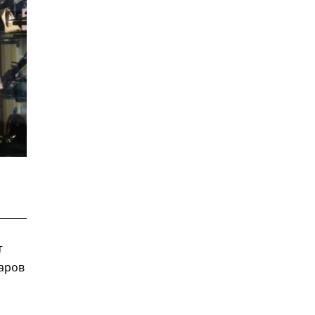
т
варов