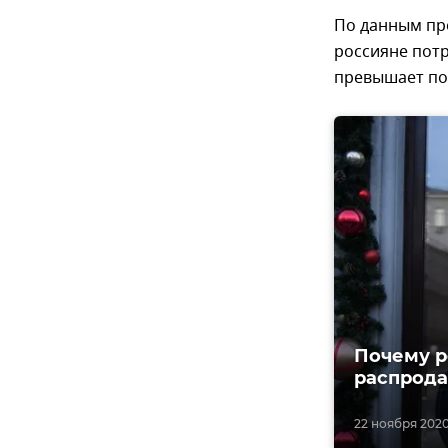
По данным про
россияне потр
превышает по
Почему р
распрода
22 ноября 2020,