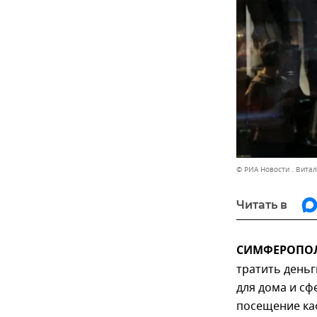
© РИА Новости . Вита
Читать в
СИМФЕРОПОЛЬ
тратить деньг
для дома и сф
посещение каф