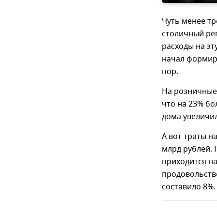
Чуть менее тр
столичный рег
расходы на эт
начал формиро
пор.
На розничные 
что на 23% бо
дома увеличил
А вот траты н
млрд рублей. 
приходится на
продовольств
составило 8%.