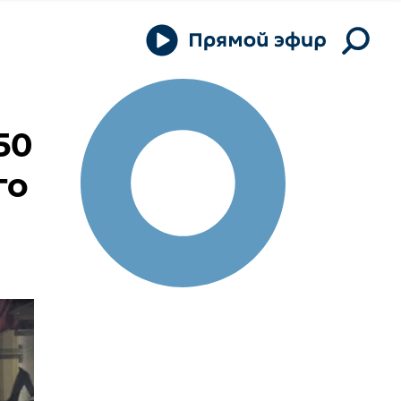
50
го