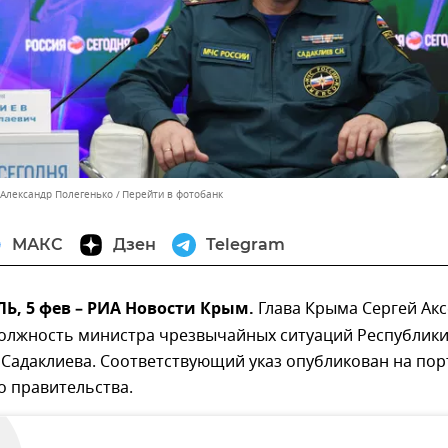
 Александр Полегенько
Перейти в фотобанк
МАКС
Дзен
Telegram
, 5 фев – РИА Новости Крым.
Глава Крыма Сергей Ак
должность министра чрезвычайных ситуаций Республик
Садаклиева. Соответствующий указ опубликован на пор
о правительства.