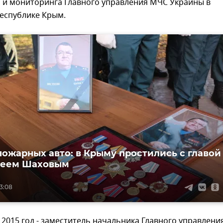
 и мониторинга Главного управления МЧС Украины в
еспублике Крым.
пожарных авто: в Крыму простились с главой
геем Шаховым
13:08
о 2015 год - заместитель начальника Главного управления