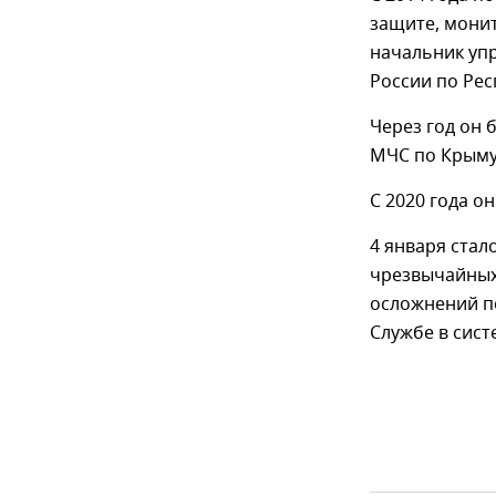
защите, мони
начальник уп
России по Рес
Через год он 
МЧС по Крыму 
С 2020 года о
4 января стал
чрезвычайных
осложнений п
Службе в сист