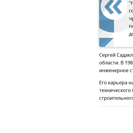
"
г
ч
п
д
Сергей Садакл
области. В 19
инженерное ст
Его карьера н
технического
строительног