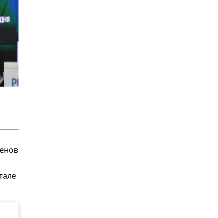
сенов
и
тале