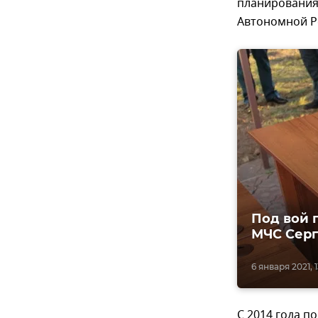
планирования
Автономной Р
Под вой 
МЧС Сер
6 января 2021, 
С 2014 года п