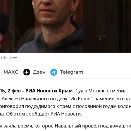
 в фотобанк
МАКС
Дзен
Telegram
, 2 фев – РИА Новости Крым.
Суд в Москве отменил
 Алексея Навального по делу "Ив Роше", заменив его на
риговорил подсудимого к трем с половиной годам коло
а. Об этом сообщает РИА Новости.
ья зачла время, которое Навальный провел под домашн