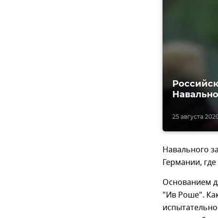
Российск
Навально
25 августа 2020
Навального з
Германии, где
Основанием дл
"Ив Роше". Ка
испытательног