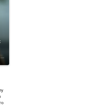
х
лу
я
го