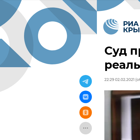
Суд п
реаль
22:29 02.02.2021
(о