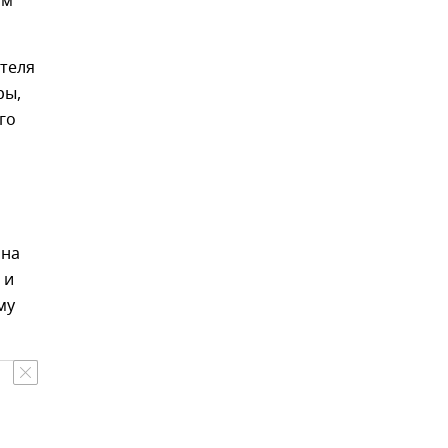
им
ителя
ры,
го
 на
 и
му