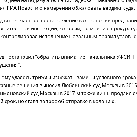
 10 дней на подачу апелляции. Адвокат Навального Вад
ил РИА Новости о намерении обжаловать вердикт суда.
уд вынес частное постановление в отношении представ
олнительной инспекции, который, по мнению прокурату
 контролировал исполнение Навальным правил условно
.
суд постановил "обратить внимание начальника УФСИН
ушения".
ному удалось трижды избежать замены условного срока
казные решения выносил Люблинский суд Москвы в 2015
 Симоновский суд Москвы в 2017-м также лишь продлил е
 срок, не ставя вопрос об отправке в колонию.