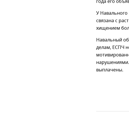
года его объя
У Навального 
связана с рас
хищением бол
Навальный об
делам, ЕСПЧ н
мотивированны
нарушениями.
выплачены.