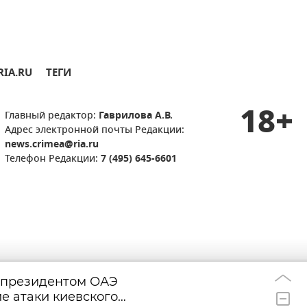
RIA.RU
ТЕГИ
18+
Главный редактор:
Гаврилова А.В.
Адрес электронной почты Редакции:
news.crimea@ria.ru
Телефон Редакции:
7 (495) 645-6601
с президентом ОАЭ
Два массирован
12:49
е атаки киевского
ударов: что пор