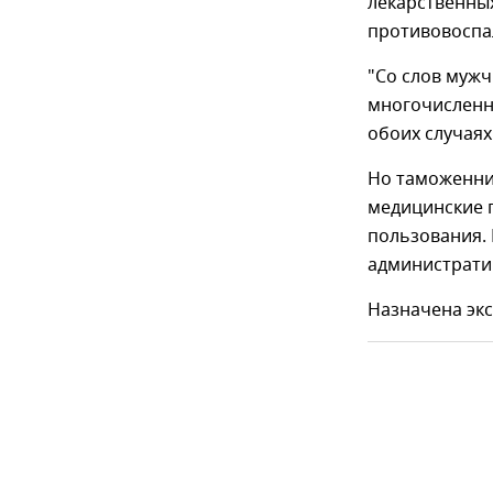
лекарственных
противовоспа
"Со слов мужч
многочисленн
обоих случаях
Но таможенник
медицинские п
пользования.
административ
Назначена эк