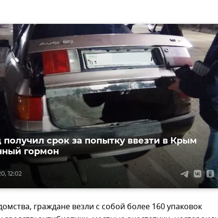
 получил срок за попытку ввезти в Крым
нный гормон
0, 12:02
омства, граждане везли с собой более 160 упаковок