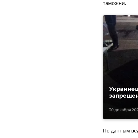
таможни.
Украинец
запреще
30 декабря 202
По данным вед