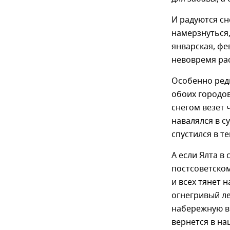
И радуются сн
намерзнуться,
январская, фев
невовремя рас
Особенно редк
обоих городов
снегом везет 
навалялся в с
спустился в те
А если Ялта в
постсоветском
и всех тянет 
огнегривый лев
набережную вы
вернется в на