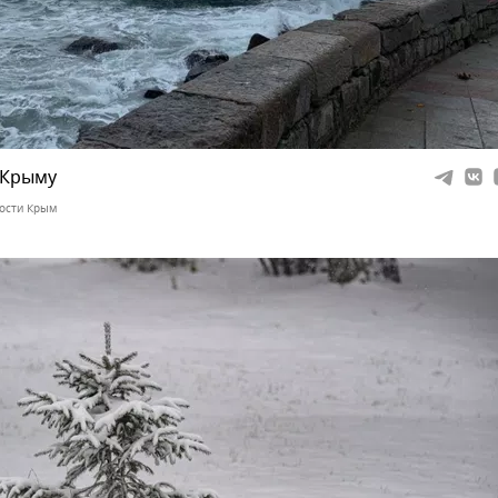
 Крыму
ости Крым