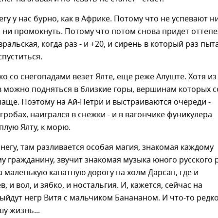
егу у нас бурно, как в Африке. Потому что не успевают н
 ни промокнуть. Потому что потом снова придет оттепе
ральская, когда раз - и +20, и сирень в который раз пыт
пуститься.
о со снегопадами везет Ялте, еще реже Алуште. Хотя из
 можно подняться в близкие горы, вершинам которых с
чаще. Поэтому на Ай-Петри и выстраиваются очереди -
угробах, наигрался в снежки - и в вагончике фуникулера
плую Ялту, к морю.
 снегу, там разливается особая магия, знакомая каждому
у гражданину, звучит знакомая музыка юного русского р
на маленькую канатную дорогу на холм Дарсан, где и
, и вол, и зябко, и ностальгия. И, кажется, сейчас на
йдут негр Витя с мальчиком Банананом. И что-то редк
шу жизнь...