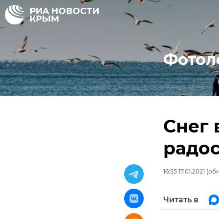
Фотол
Снег 
радо
16:55 17.01.2021
(обн
Читать в