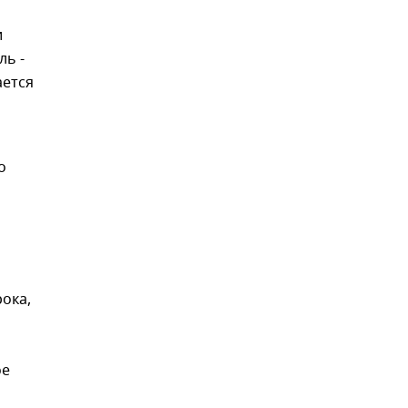
и
ль -
ается
о
ока,
ое