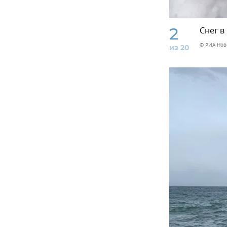
2
Снег в
© РИА Нов
из 20