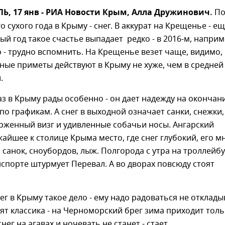
, 17 янв - РИА Новости Крым, Алла Дружинович.
По
 сухого года в Крыму - снег. В аккурат на Крещенье - ещ
ый год такое счастье выпадает редко - в 2016-м, наприм
о - трудно вспомнить. На Крещенье везет чаще, видимо,
ные приметы действуют в Крыму не хуже, чем в средней
ии.
раз в Крыму рады особенно - он дает надежду на окончан
 по графикам. А снег в выходной означает санки, снежки,
рженный визг и удивленные собачьи носы. Ангарский
жайшее к столице Крыма место, где снег глубокий, его м
я санок, сноубордов, лыж. Полгорода с утра на троллейб
спорте штурмует Перевал. А во дворах повсюду стоят
ег в Крыму такое дело - ему надо радоваться не отклады
ят классика - на Черноморский брег зима приходит толь
снег на агавах и ночевать не станет - стает.