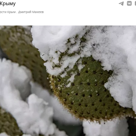
 Крыму
ости Крым . Дмитрий Макеев