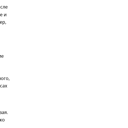
сле
е и
ер,
ие
ного,
усах
вая.
ко