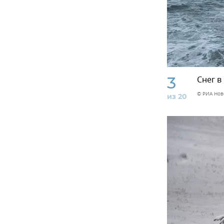
3
Снег в
© РИА Нов
из 20