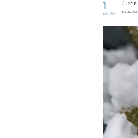
1
Снег в
© РИА Нов
из 20