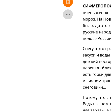
СИФМЕРОПОЛЬ
очень жесткого
мороз. На Нов
было. До этог
русские народ
полосе Росс
Снегу в этот 
засухи и воды
детский восто
перевал - бли
есть горки дл
и личном тран
снеговики...
Потому что сн
Ведь все помн
для забавы, а 