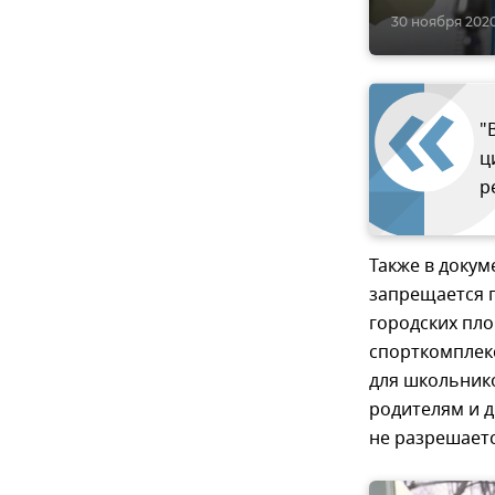
30 ноября 2020,
"
ц
р
Также в докум
запрещается 
городских пло
спорткомплекс
для школьнико
родителям и д
не разрешаетс