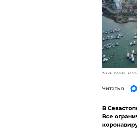
© РИА Новости . Алек
Читать в
В Севастоп
Все ограни
коронавирус