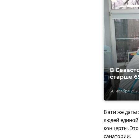
В Севаст
старше 6
30 ноября 2020,
В эти же дат
людей единой 
концерты. Это
санатории.