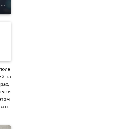
ополе
ий на
рах,
 елки
этом
вать