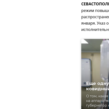
СЕВАСТОПОЛЬ,
режим повыше
распространен
января. Указ
исполнительно
Еще одну
ковидный
О том, кака
на аппаратн
губернатор 