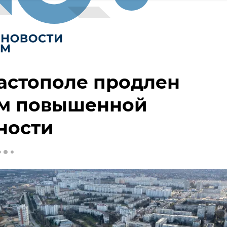
астополе продлен
м повышенной
ности