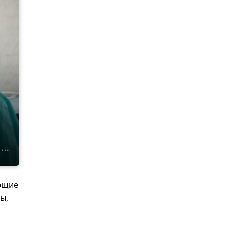
ющие
ы,