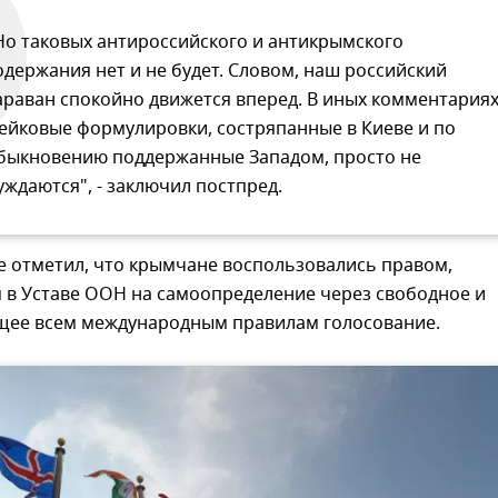
Но таковых антироссийского и антикрымского
одержания нет и не будет. Словом, наш российский
араван спокойно движется вперед. В иных комментария
ейковые формулировки, состряпанные в Киеве и по
быкновению поддержанные Западом, просто не
уждаются", - заключил постпред.
е отметил, что крымчане воспользовались правом,
 в Уставе ООН на самоопределение через свободное и
щее всем международным правилам голосование.