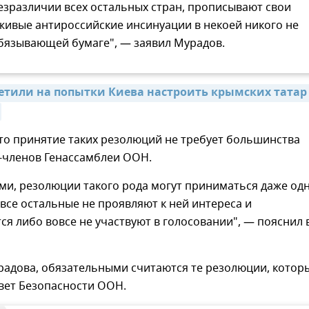
езразличии всех остальных стран, прописывают свои
живые антироссийские инсинуации в некоей никого не
бязывающей бумаге", — заявил Мурадов.
етили на попытки Киева настроить крымских татар 
то принятие таких резолюций не требует большинства
н-членов Генассамблеи ООН.
ми, резолюции такого рода могут приниматься даже од
 все остальные не проявляют к ней интереса и
я либо вовсе не участвуют в голосовании", — пояснил 
радова, обязательными считаются те резолюции, котор
вет Безопасности ООН.