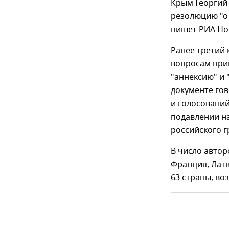
Крым Георгий
резолюцию "о
пишет РИА Но
Ранее третий
вопросам при
"аннексию" и
документе го
и голосовани
подавлении на
российского г
В число автор
Франция, Латв
63 страны, во