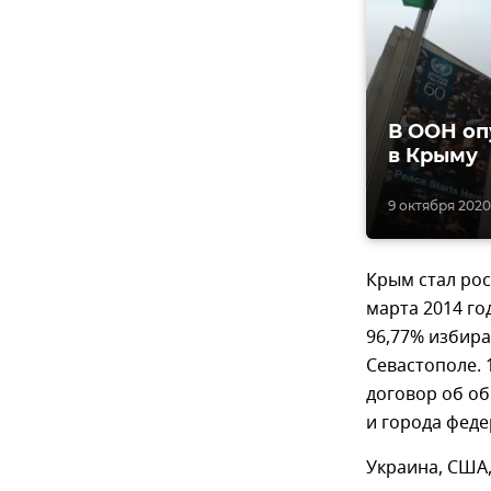
В ООН оп
в Крыму
9 октября 2020,
Крым стал ро
марта 2014 го
96,77% избира
Севастополе. 
договор об об
и города феде
Украина, США,