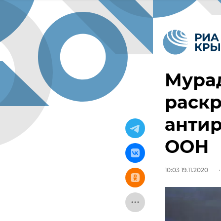
Мура
раск
анти
ООН
10:03 19.11.2020