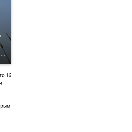
а
го 16
и
 Крым