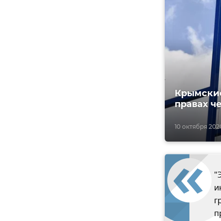
Крымские
правах ч
10 октября 2020
"
и
г
п