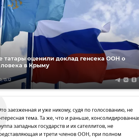
 татары оценили доклад генсека ООН о
еловека в Крыму
, 13:12
Это заезженная и уже никому, судя по голосованию, не
нтересная тема. Та же, что и раньше, консолидированна
руппа западных государств и их сателлитов, не
редставляющая и трети членов ООН, при полном