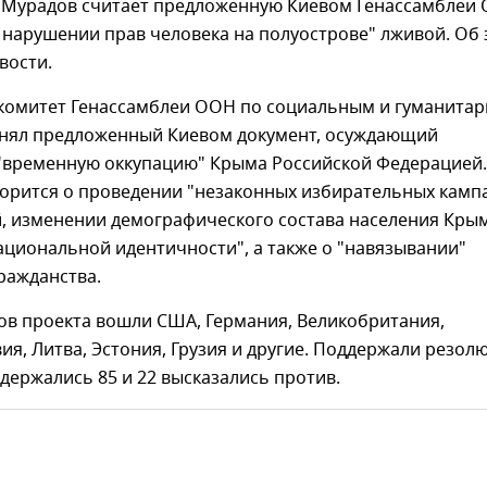
 Мурадов считает предложенную Киевом Генассамблеи
 нарушении прав человека на полуострове" лживой. Об 
вости.
 комитет Генассамблеи ООН по социальным и гуманита
нял предложенный Киевом документ, осуждающий
 "временную оккупацию" Крыма Российской Федерацией.
ворится о проведении "незаконных избирательных камп
й, изменении демографического состава населения Кры
циональной идентичности", а также о "навязывании"
ражданства.
ов проекта вошли США, Германия, Великобритания,
ия, Литва, Эстония, Грузия и другие. Поддержали резо
здержались 85 и 22 высказались против.