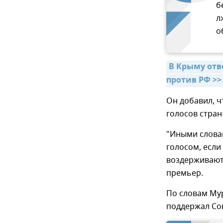
б
л
о
В Крыму отв
против РФ >>
Он добавил, ч
голосов стра
"Иными слова
голосом, если
воздерживаютс
премьер.
По словам Му
поддержал Со