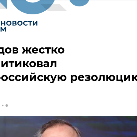
дов жестко
ритиковал
российскую резолюци