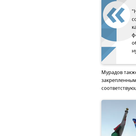
"
с
к
ф
о
н
Мурадов такж
закрепленным
соответствую