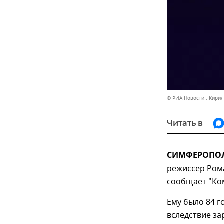
© РИА Новости . Кири
Читать в
СИМФЕРОПОЛЬ
режиссер Ром
сообщает "Ком
Ему было 84 г
вследствие за