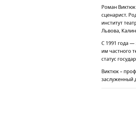
Роман Виктюк 
сценарист. Ро
институт теат
Львова, Калин
С 1991 года —
им частного т
статус госуда
Виктюк – проф
заслуженный д