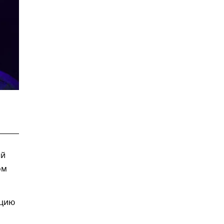
ый
ом
ацию