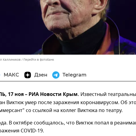
лл Каллиников
Перейти в фотобанк
МАКС
Дзен
Telegram
, 17 ноя – РИА Новости Крым.
Известный театральн
ан Виктюк умер после заражения коронавирусом. Об эт
мерсант" со ссылкой на коллег Виктюка по театру.
ода. В октябре сообщалось, что Виктюк попал в реаним
ражения COVID-19.