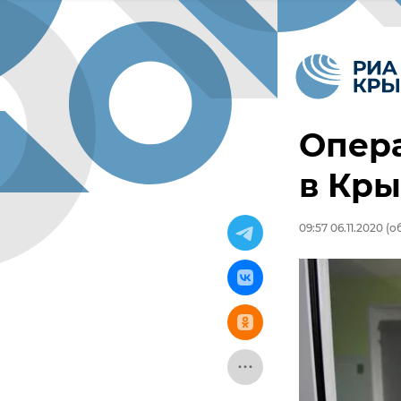
Опера
в Кр
09:57 06.11.2020
(об