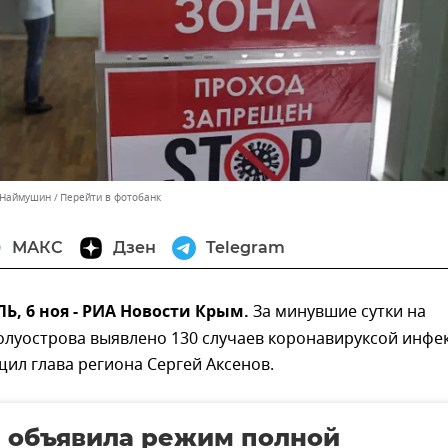
 Наймушин
Перейти в фотобанк
МАКС
Дзен
Telegram
, 6 ноя - РИА Новости Крым.
За минувшие сутки на
олуострова выявлено 130 случаев коронавируксой инфе
ил глава региона Сергей Аксенов.
 объявила режим полной