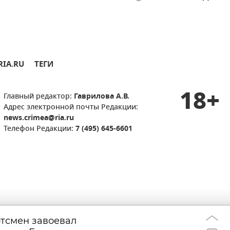
RIA.RU
ТЕГИ
18+
Главный редактор:
Гаврилова А.В.
Адрес электронной почты Редакции:
news.crimea@ria.ru
Телефон Редакции:
7 (495) 645-6601
тсмен завоевал
ТЦК на Украине
21:00