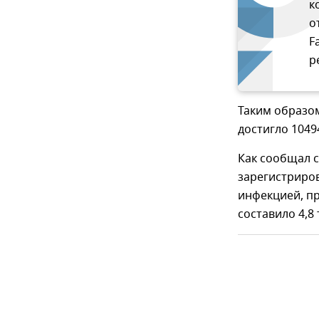
к
о
F
р
Таким образом
достигло 1049
Как сообщал с
зарегистриро
инфекцией, пр
составило 4,8 