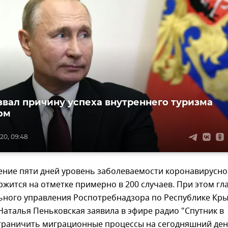
звал причину успеха внутреннего туризма
ом
20, 09:48
чение пяти дней уровень заболеваемости коронавирусн
жится на отметке примерно в 200 случаев. При этом гл
ного управления Роспотребнадзора по Республике Кры
аталья Пеньковская заявила в эфире радио "Спутник в
ограничить миграционные процессы на сегодняшний де