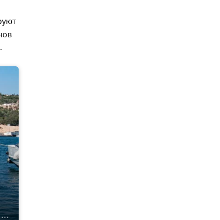
руют
нов
.