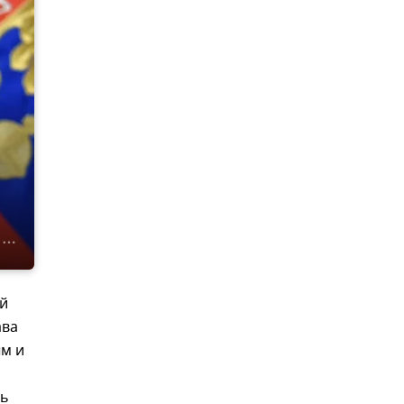
ой
ава
м и
нь