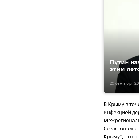
Путин на
этим лет
29 сентября 20
В Крыму в те
инфекцией дер
Межрегиональ
Севастополю Н
Крыму", что 