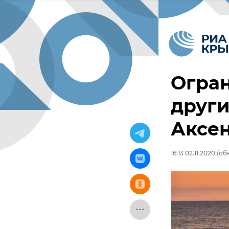
Огран
други
Аксе
16:13 02.11.2020
(обн