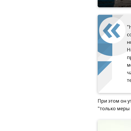
"
с
н
Н
п
м
ч
т
При этом он у
"только меры 