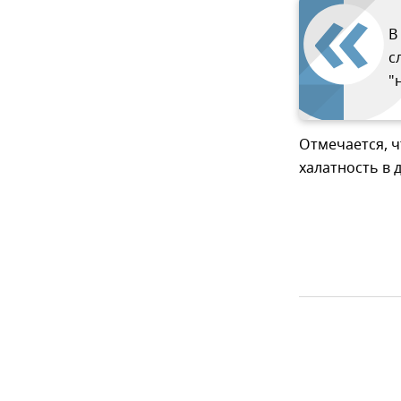
В
с
"
Отмечается, ч
халатность в 