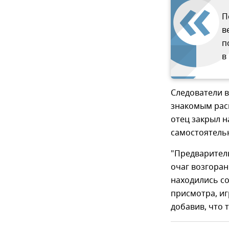
П
в
п
в
Следователи в
знакомым рас
отец закрыл н
самостоятельн
"Предварител
очаг возгоран
находились с
присмотра, иг
добавив, что 