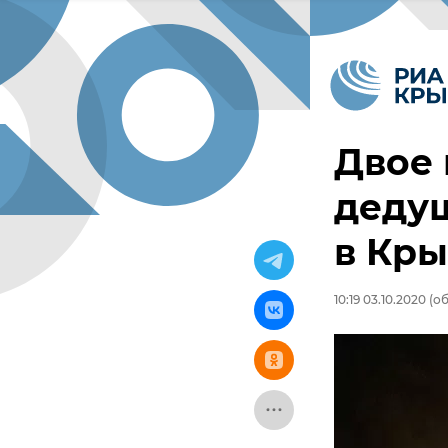
Двое 
деду
в Кр
10:19 03.10.2020
(об