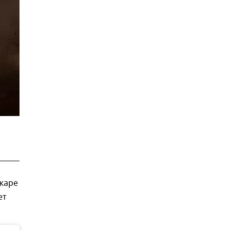
жаре
ет