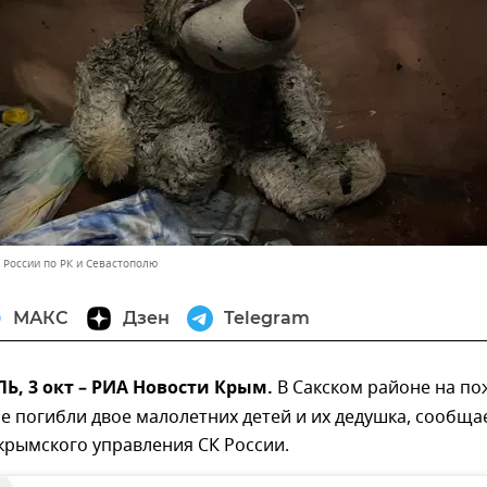
 России по РК и Севастополю
МАКС
Дзен
Telegram
, 3 окт – РИА Новости Крым.
В Сакском районе на по
е погибли двое малолетних детей и их дедушка, сообща
крымского управления СК России.