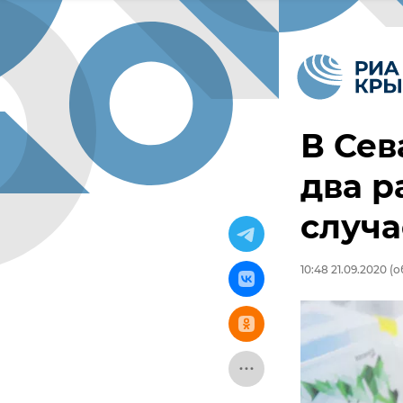
В Сев
два р
случа
10:48 21.09.2020
(о