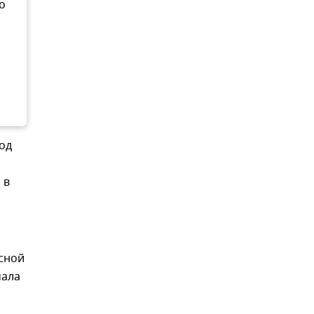
о
од
 в
усной
чала