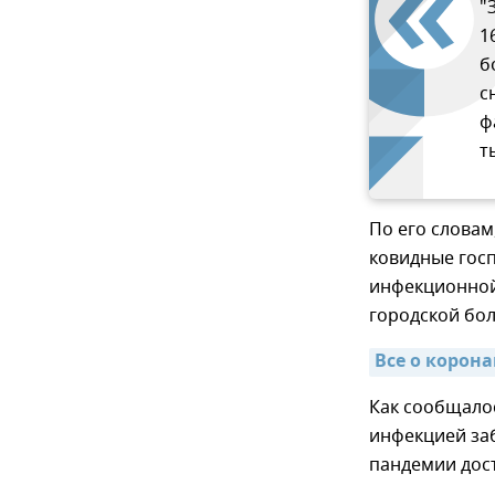
"
1
б
с
ф
т
По его словам
ковидные госп
инфекционной 
городской бол
Все о корон
Как сообщалос
инфекцией заб
пандемии дост