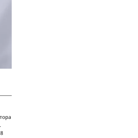
атора
.
18