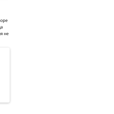
воре
да
я не