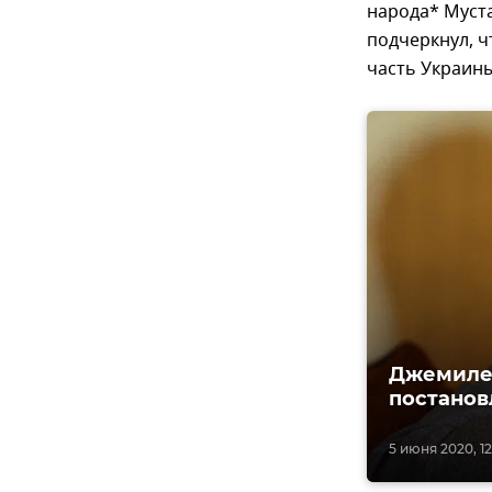
народа* Муст
подчеркнул, ч
часть Украины
Джемилев
постанов
5 июня 2020, 12