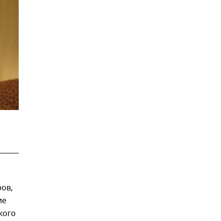
ров,
ие
кого