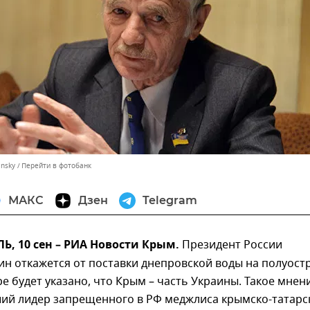
insky
Перейти в фотобанк
МАКС
Дзен
Telegram
, 10 сен – РИА Новости Крым.
Президент России
н откажется от поставки днепровской воды на полуост
ре будет указано, что Крым – часть Украины. Такое мнен
ий лидер запрещенного в РФ меджлиса крымско-татарс