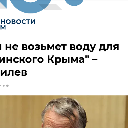
 не возьмет воду для
инского Крыма" –
илев