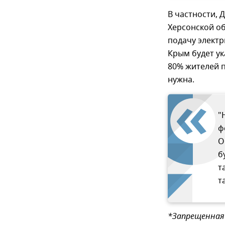
В частности, 
Херсонской об
подачу электр
Крым будет ук
80% жителей п
нужна.
"
ф
О
б
т
т
*Запрещенная 