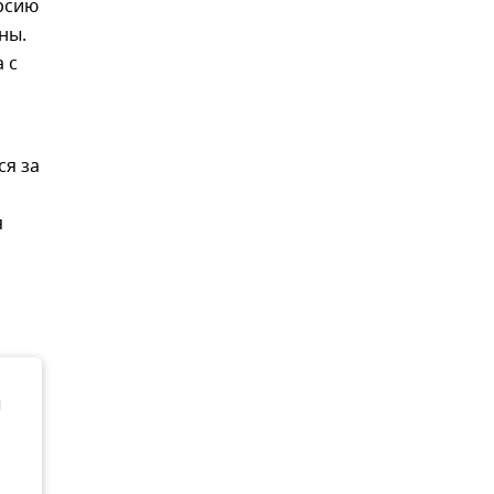
ерсию
ны.
 с
ся за
я
ы