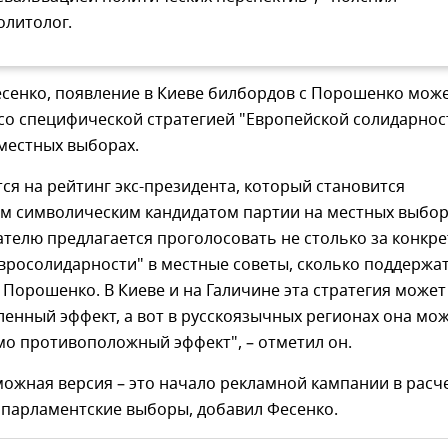
олитолог.
сенко, появление в Киеве билбордов с Порошенко мож
со специфической стратегией "Европейской солидарнос
местных выборах.
тся на рейтинг экс-президента, который становится
м символическим кандидатом партии на местных выбор
ателю предлагается проголосовать не столько за конкр
вросолидарности" в местные советы, сколько поддержа
Порошенко. В Киеве и на Галичине эта стратегия может
енный эффект, а вот в русскоязычных регионах она мо
мо противоположный эффект", – отметил он.
ожная версия – это начало рекламной кампании в расч
 парламентские выборы, добавил Фесенко.