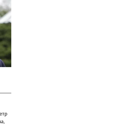
етр
а,