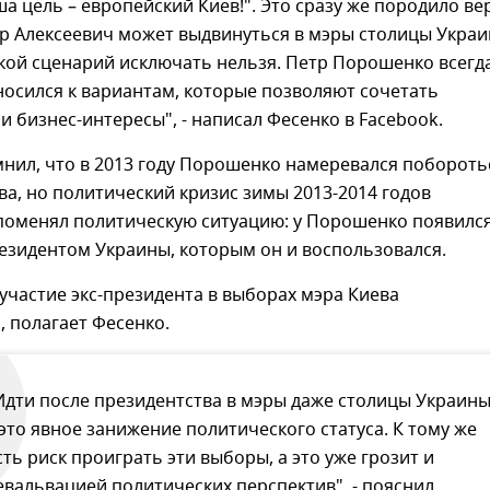
а цель – европейский Киев!". Это сразу же породило в
тр Алексеевич может выдвинуться в мэры столицы Украи
ой сценарий исключать нельзя. Петр Порошенко всегда
осился к вариантам, которые позволяют сочетать
и бизнес-интересы", - написал Фесенко в Facebook.
нил, что в 2013 году Порошенко намеревался побороть
ва, но политический кризис зимы 2013-2014 годов
поменял политическую ситуацию: у Порошенко появилс
езидентом Украины, которым он и воспользовался.
 участие экс-президента в выборах мэра Киева
 полагает Фесенко.
Идти после президентства в мэры даже столицы Украин
 это явное занижение политического статуса. К тому же
сть риск проиграть эти выборы, а это уже грозит и
евальвацией политических перспектив", - пояснил