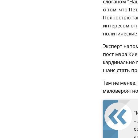
слоганом "Наш
о том, что Пе
Полностью так
интересом отн
политические 
Эксперт напом
пост мэра Кие
кардинально 
шанс стать пр
Тем не менее,
маловероятно,
"
–
е
д