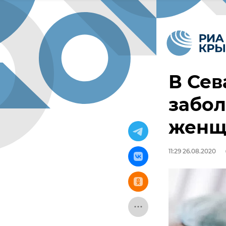
В Сев
забол
женщ
11:29 26.08.2020