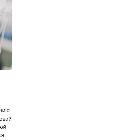
янию
новой
ной
ся