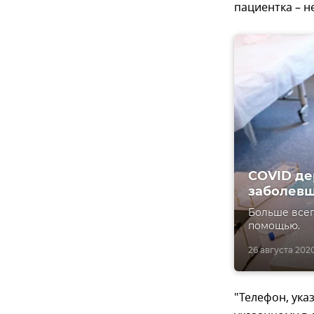
пациентка – н
СOVID де
заболев
Больше всег
помощью.
26 августа 2020
"Телефон, ука