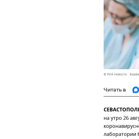
© РИА Новости . Варв
Читать в
СЕВАСТОПОЛЬ,
на утро 26 ав
коронавирусн
лаборатории б