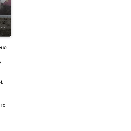
ено
й
й.
ого