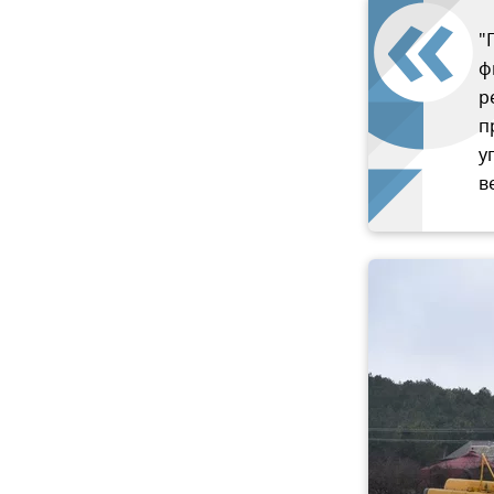
"
ф
р
п
у
в