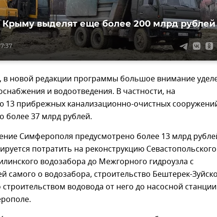
 Крыму выделят еще более 200 млрд рублей
7:37
м, в новой редакции программы большое внимание удел
снабжения и водоотведения. В частности, на
ю 13 прибрежных канализационно-очистных сооружени
 более 37 млрд рублей.
ение Симферополя предусмотрено более 13 млрд рубле
ируется потратить на реконструкцию Севастопольского
илинского водозабора до Межгорного гидроузла с
й самого о водозабора, строительство Бештерек-Зуйск
 строительством водовода от него до насосной станции
ерополе.