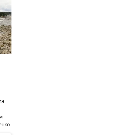
ия
ом
енко.