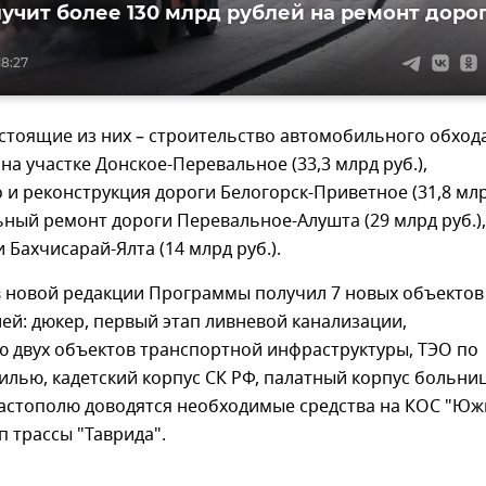
учит более 130 млрд рублей на ремонт доро
18:27
стоящие из них – строительство автомобильного обход
а участке Донское-Перевальное (33,3 млрд руб.),
 и реконструкция дороги Белогорск-Приветное (31,8 мл
льный ремонт дороги Перевальное-Алушта (29 млрд руб.),
 Бахчисарай-Ялта (14 млрд руб.).
в новой редакции Программы получил 7 новых объектов
лей: дюкер, первый этап ливневой канализации,
ю двух объектов транспортной инфраструктуры, ТЭО по
лью, кадетский корпус СК РФ, палатный корпус больни
вастополю доводятся необходимые средства на КОС "Ю
п трассы "Таврида".