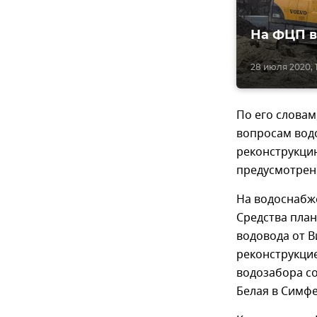
На ФЦП в
28 июля 2020, 1
По его слова
вопросам водо
реконструкци
предусмотрено
На водоснабж
Средства план
водовода от В
реконструкцие
водозабора со
Белая в Симф