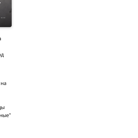
г
а
рд
 на
цы
жные"