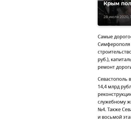
Крым пол
28 июля 2020, 
Самые дорого
Симферополя н
строительство
руб.), капита
ремонт дороги
Севастополь 
14,4 млрд руб
реконструкци
служебному жи
№4. Также Се
и восьмой эта