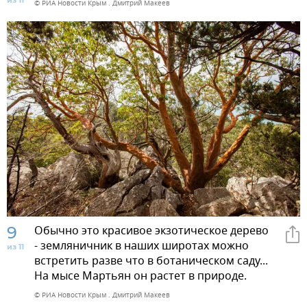
© РИА Новости Крым . Дмитрий Макеев
9
Обычно это красивое экзотическое дерево
- земляничник в наших широтах можно
из 11
встретить разве что в ботаническом саду...
На мысе Мартьян он растет в природе.
© РИА Новости Крым . Дмитрий Макеев