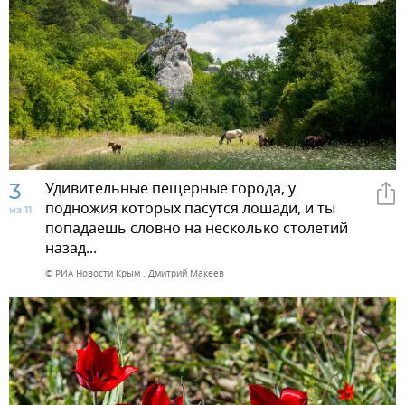
3
Удивительные пещерные города, у
подножия которых пасутся лошади, и ты
из 11
попадаешь словно на несколько столетий
назад...
© РИА Новости Крым . Дмитрий Макеев