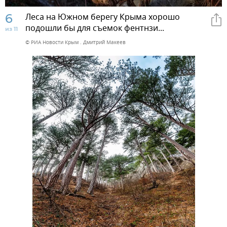
6
Леса на Южном берегу Крыма хорошо
подошли бы для съемок фентнзи...
из 11
© РИА Новости Крым . Дмитрий Макеев