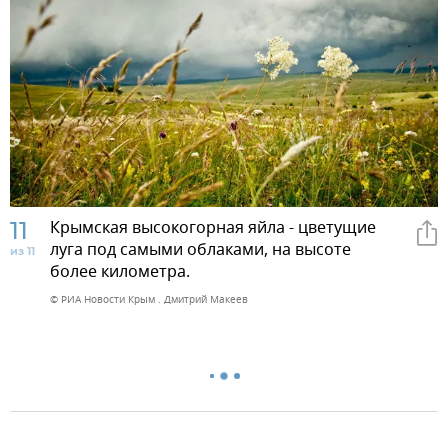
11
Крымская высокогорная яйла - цветущие
луга под самыми облаками, на высоте
из 11
более километра.
© РИА Новости Крым . Дмитрий Макеев