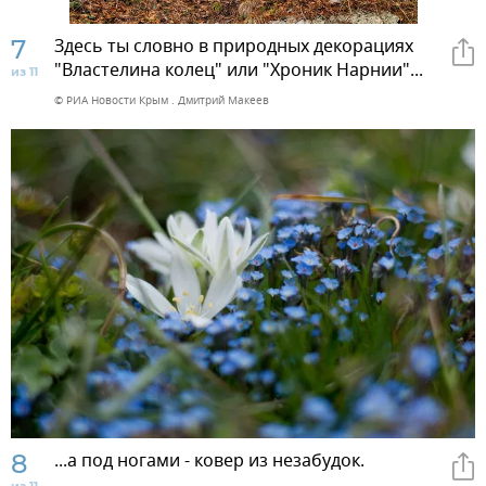
7
Здесь ты словно в природных декорациях
"Властелина колец" или "Хроник Нарнии"...
из 11
© РИА Новости Крым . Дмитрий Макеев
8
...а под ногами - ковер из незабудок.
из 11