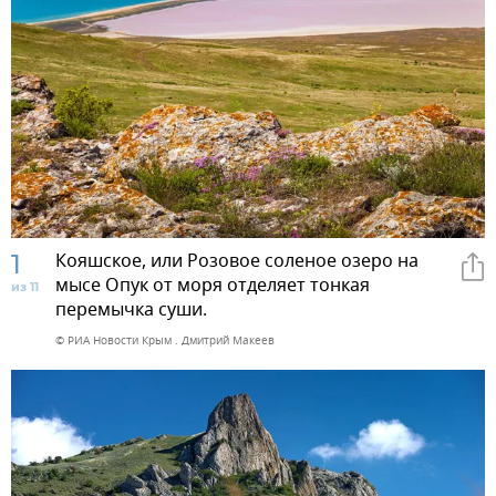
1
Кояшское, или Розовое соленое озеро на
мысе Опук от моря отделяет тонкая
из 11
перемычка суши.
© РИА Новости Крым . Дмитрий Макеев