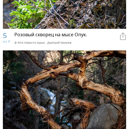
5
Розовый скворец на мысе Опук.
из 11
© РИА Новости Крым . Дмитрий Макеев