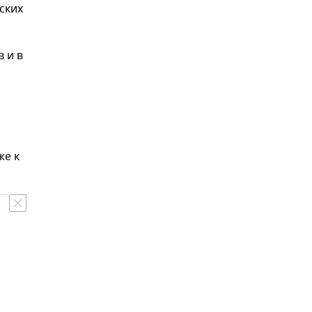
ских
 и в
же к