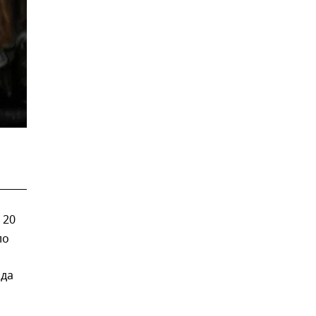
 20
ло
ода