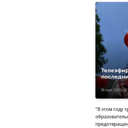
Телеэфир
последни
18 мая 2020, 13:
"В этом году 
образовательн
предотвращен