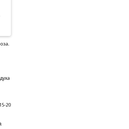
е
оза.
здуха
15-20
й