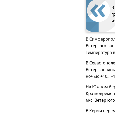
В
г
и
В Симферопол
Ветер юго-зап
Температура в
В Севастополе
Ветер западны
ночью +10…+1
На Южном бер
Кратковременн
м/с. Ветер юг
В Керчи пере