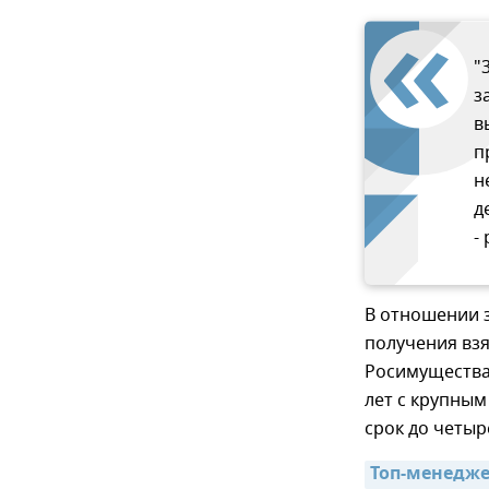
"
з
в
п
н
д
-
В отношении 
получения взя
Росимущества 
лет с крупным
срок до четыр
Топ-менедже