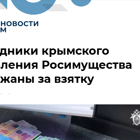
удники крымского
вления Росимущества
жаны за взятку