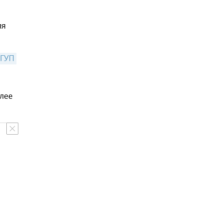
ля
ГУП 
лее