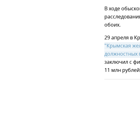
В ходе обыск
расследования
обоих.
29 апреля в 
"Крымская жел
должностных
заключил с ф
11 млн рублей