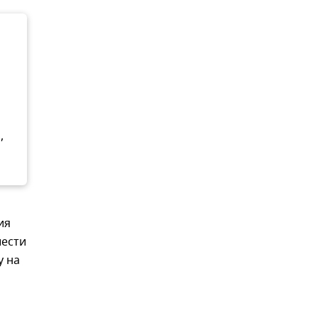
,
ия
шести
у на