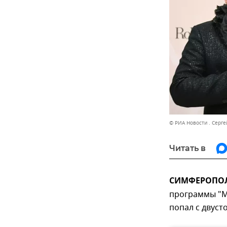
© РИА Новости . Серге
Читать в
СИМФЕРОПОЛЬ
программы "М
попал с двус