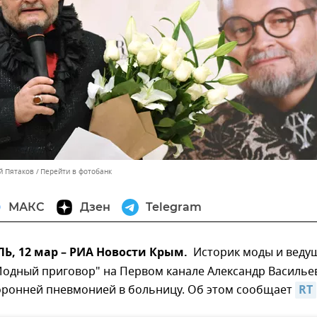
й Пятаков
Перейти в фотобанк
МАКС
Дзен
Telegram
, 12 мар – РИА Новости Крым.
Историк моды и веду
одный приговор" на Первом канале Александр Василье
торонней пневмонией в больницу. Об этом сообщает
RT