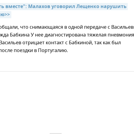
ть вместе": Малахов уговорил Лещенко нарушить 
ию>>
общали, что снимающаяся в одной передаче с Василье
жда Бабкина У нее диагностирована тяжелая пневмония
Васильев отрицает контакт с Бабкиной, так как был
после поездки в Португалию.