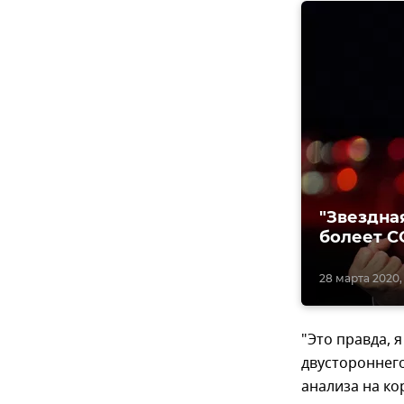
"Звездна
болеет C
28 марта 2020, 
"Это правда, 
двустороннего
анализа на ко