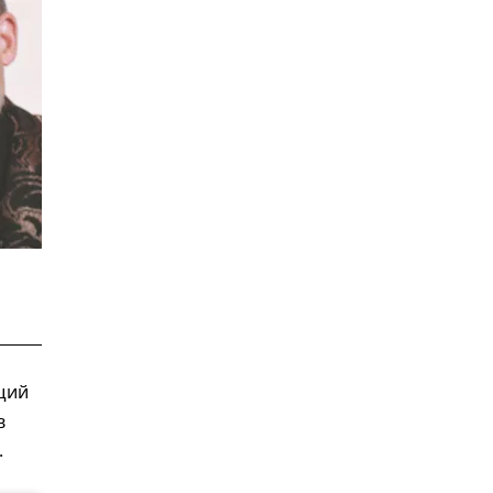
щий
в
.