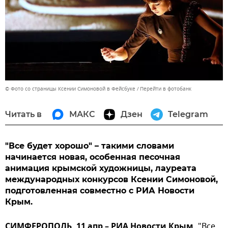
© Фото со страницы Ксении Симоновой в Фейсбуке
Перейти в фотобанк
Читать в
МАКС
Дзен
Telegram
"Все будет хорошо" – такими словами
начинается новая, особенная песочная
анимация крымской художницы, лауреата
международных конкурсов Ксении Симоновой,
подготовленная совместно с РИА Новости
Крым.
СИМФЕРОПОЛЬ, 11 апр – РИА Новости Крым.
"Все