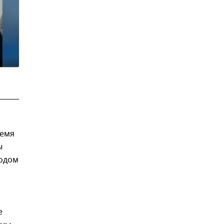
ремя
ы
водом
е