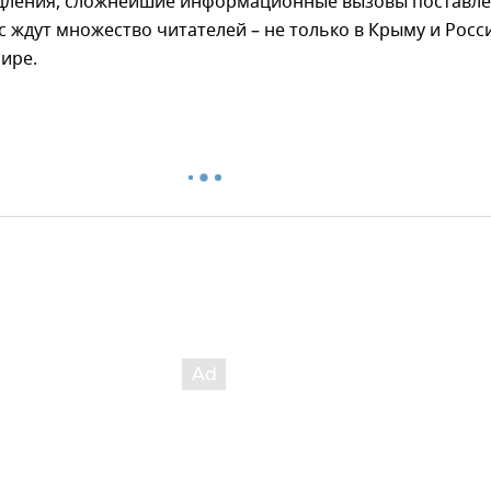
дления, сложнейшие информационные вызовы поставле
ас ждут множество читателей – не только в Крыму и Росс
мире.