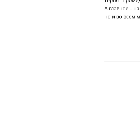
терпят проме
А главное – н
но и во всем 