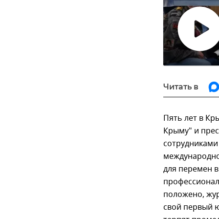
Воспро
видео
Читать в
Пять лет в Кр
Крыму" и прес
сотрудниками 
международно
для перемен в
профессиональ
положено, жу
свой первый ю