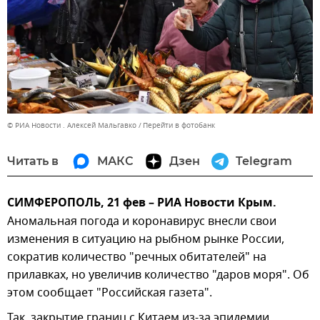
© РИА Новости . Алексей Мальгавко
Перейти в фотобанк
Читать в
МАКС
Дзен
Telegram
СИМФЕРОПОЛЬ, 21 фев – РИА Новости Крым.
Аномальная погода и коронавирус внесли свои
изменения в ситуацию на рыбном рынке России,
сократив количество "речных обитателей" на
прилавках, но увеличив количество "даров моря". Об
этом сообщает "Российская газета".
Так, закрытие границ с Китаем из-за эпидемии