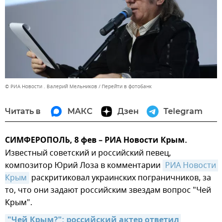
© РИА Новости . Валерий Мельников
Перейти в фотобанк
Читать в
МАКС
Дзен
Telegram
СИМФЕРОПОЛЬ, 8 фев – РИА Новости Крым.
Известный советский и российский певец,
композитор Юрий Лоза в комментарии
РИА Новости 
Крым
раскритиковал украинских пограничников, за
то, что они задают российским звездам вопрос "Чей
Крым".
"Чей Крым?": российский актер ответил 