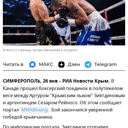
© Фото со страницы Артура Зиятдинова в Instagram
Читать в
МАКС
Дзен
Telegram
СИМФЕРОПОЛЬ, 26 янв – РИА Новости Крым.
В
Канаде прошел боксерский поединок в полутяжелом
весе между Артуром "Крымским львом" Зиятдиновым
и аргентинцем Сезаром Рейносо. Об этом сообщает
портал
MMABoxing
. Бой закончился уверенной
победой крымчанина.
По информации портала, Зиятдинов отправил