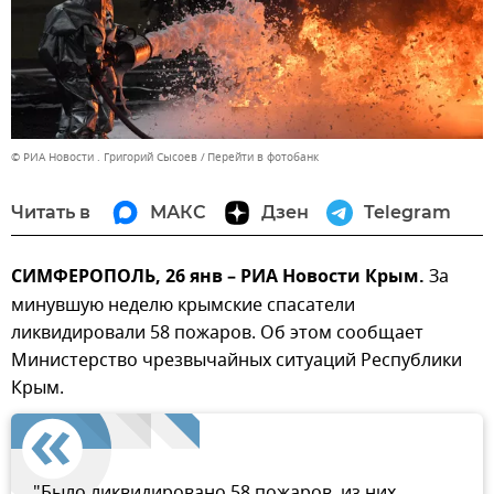
© РИА Новости . Григорий Сысоев
Перейти в фотобанк
Читать в
МАКС
Дзен
Telegram
СИМФЕРОПОЛЬ, 26 янв – РИА Новости Крым.
За
минувшую неделю крымские спасатели
ликвидировали 58 пожаров. Об этом сообщает
Министерство чрезвычайных ситуаций Республики
Крым.
"Было ликвидировано 58 пожаров, из них