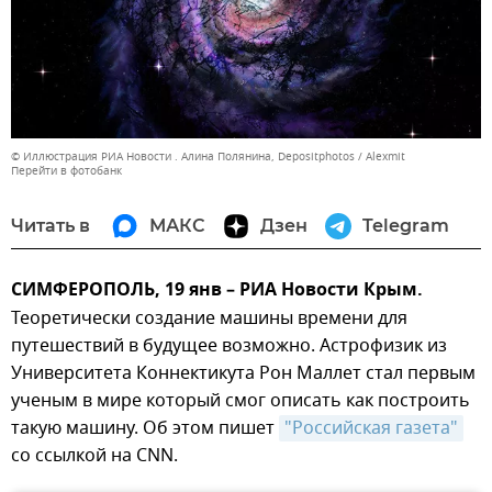
© Иллюстрация РИА Новости . Алина Полянина, Depositphotos / Alexmit
Перейти в фотобанк
Читать в
МАКС
Дзен
Telegram
СИМФЕРОПОЛЬ, 19 янв – РИА Новости Крым.
Теоретически создание машины времени для
путешествий в будущее возможно. Астрофизик из
Университета Коннектикута Рон Маллет стал первым
ученым в мире который смог описать как построить
такую машину. Об этом пишет
"Российская газета"
со ссылкой на CNN.