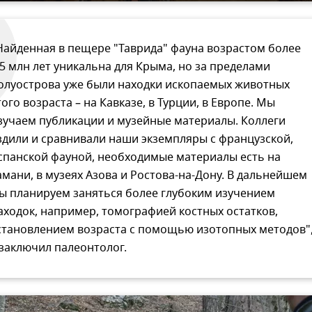
Найденная в пещере "Таврида" фауна возрастом более
,5 млн лет уникальна для Крыма, но за пределами
олуострова уже были находки ископаемых животных
того возраста – на Кавказе, в Турции, в Европе. Мы
зучаем публикации и музейные материалы. Коллеги
здили и сравнивали наши экземпляры с французской,
спанской фауной, необходимые материалы есть на
амани, в музеях Азова и Ростова-на-Дону. В дальнейшем
ы планируем заняться более глубоким изучением
аходок, например, томографией костных остатков,
становлением возраста с помощью изотопных методов"
 заключил палеонтолог.