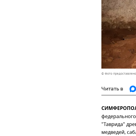
© Фото предоставлен
Читать в
СИМФЕРОПОЛЬ
федерального
"Таврида" др
медведей, саб