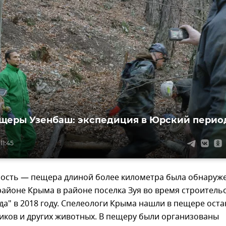
щеры Узенбаш: экспедиция в Юрский перио
11:45
лость — пещера длиной более километра была обнаруже
айоне Крыма в районе поселка Зуя во время строитель
да" в 2018 году. Спелеологи Крыма нашли в пещере оста
иков и других животных. В пещеру были организованы