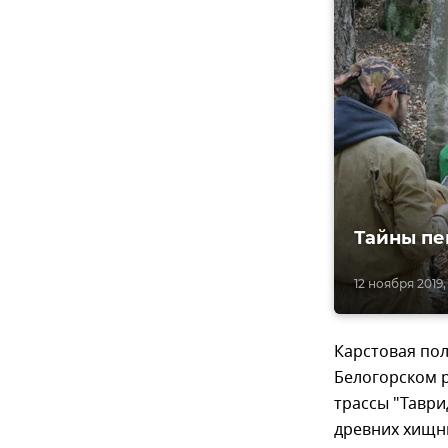
Тайны пе
12 ноября 2019, 
Карстовая по
Белогорском р
трассы "Таври
древних хищн