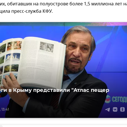
, обитавших на полуострове более 1,5 миллиона лет н
щила пресс-служба КФУ.
ги в Крыму представили "Атлас пещер
 13:41