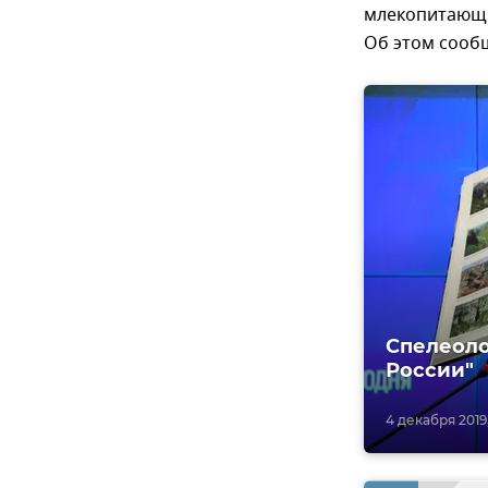
млекопитающих
Об этом сооб
Спелеоло
России"
4 декабря 2019,