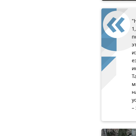
"
1
п
э
и
е
и
Т
м
н
у
–