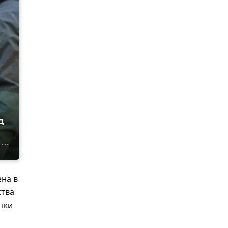
д
на в
ства
нки