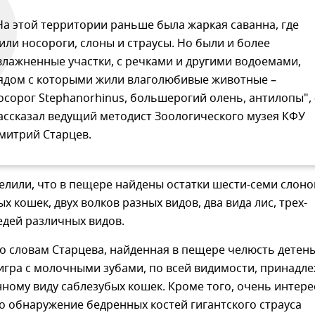
На этой территории раньше была жаркая саванна, где
или носороги, слоны и страусы. Но были и более
влажненные участки, с речками и другими водоемами,
ядом с которыми жили влаголюбивые животные –
осорог Stephanorhinus, большерогий олень, антилопы", 
ассказал ведущий методист Зоологического музея КФУ
митрий Старцев.
лили, что в пещере найдены остатки шести-семи слоно
х кошек, двух волков разных видов, два вида лис, трех-
едей различных видов.
по словам Старцева, найденная в пещере челюсть дете
игра с молочными зубами, по всей видимости, принадл
ному виду саблезубых кошек. Кроме того, очень интер
о обнаружение бедренных костей гигантского страуса