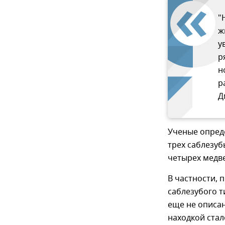
"
ж
у
р
н
р
Д
Ученые опреде
трех саблезубы
четырех медв
В частности, 
саблезубого т
еще не описан
находкой стал