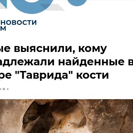
е выяснили, кому
адлежали найденные 
е "Таврида" кости