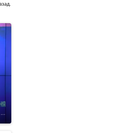
азад.