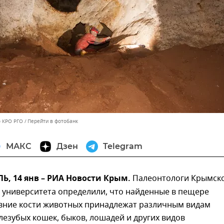
о КРО РГО
Перейти в фотобанк
МАКС
Дзен
Telegram
, 14 янв – РИА Новости Крым.
Палеонтологи Крымск
 университета определили, что найденные в пещере
евние кости животных принадлежат различным видам
лезубых кошек, быков, лошадей и других видов