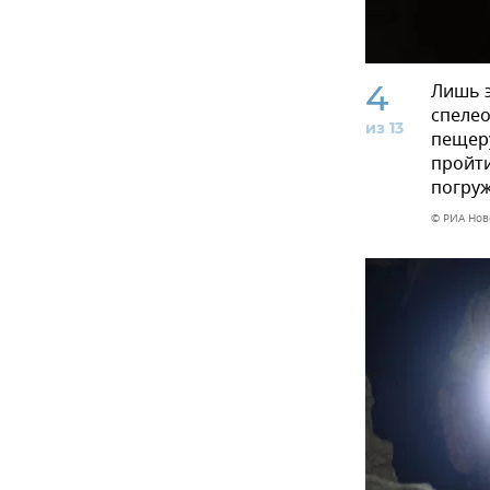
4
Лишь э
спелео
из 13
пещеру
пройти
погруж
© РИА Нов