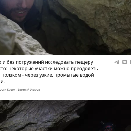
 и без погружений исследовать пещеру
то: некоторые участки можно преодолеть
 ползком - через узкие, промытые водой
и.
ости Крым . Евгений Угаров