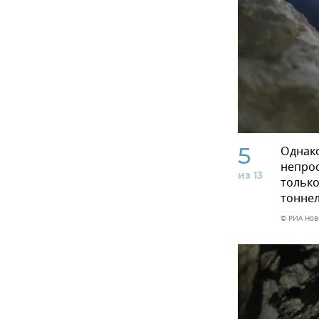
5
Однако
непрос
из 13
только
тоннел
© РИА Нов