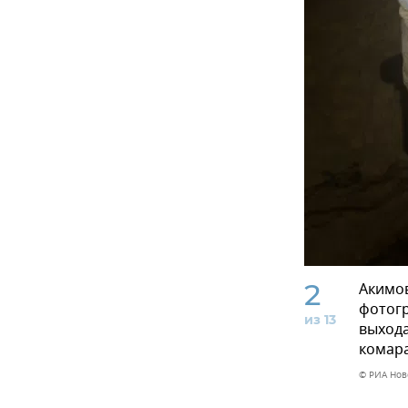
2
Акимов
фотог
из 13
выхода
комара
© РИА Нов