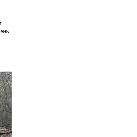
т
вень
з