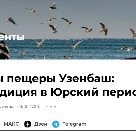
енты
ы пещеры Узенбаш:
едиция в Юрский пери
влено: 11:46 12.11.2019)
МАКС
Дзен
Telegram