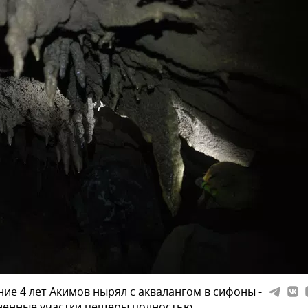
ние 4 лет Акимов нырял с аквалангом в сифоны -
ненные участки пещеры полностью