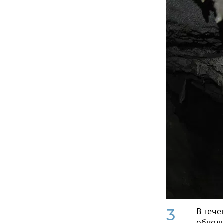
3
В тече
обвод