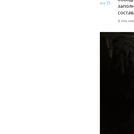
из 13
заполн
состав
© РИА Нов