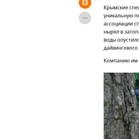
Крымские спе
уникальную п
ассоциации сп
нырял в затоп
воды опустилс
дайвингового
Компанию им 