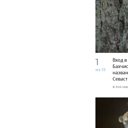
1
Вход в
Бахчис
из 13
назван
Севаст
© РИА Нов