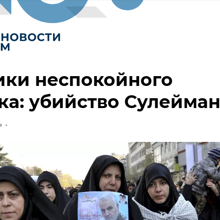
ики неспокойного
ка: убийство Сулейма