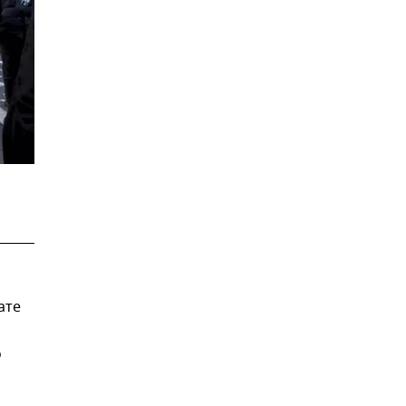
ате
о