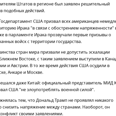
вителям Штатов в регионе был заявлен решительный
в подобных действий.
Госдепартамент США призвал всех американцев немедл
иторию Ирака "в связи с обострением напряженности" 
 же в парламенте Ирака прозвучали первые призывы о
анных войск с территории государства.
инства стран мира призвали не допустить эскалации
Ближнем Востоке, с таким заявлением выступили в Кана
нии и Австрии. В то же время действия США осудили в
ске, Анкаре и Москве.
мешался даже Китай: официальный представитель МИД 
вал США "не злоупотреблять военной силой".
жнялась тем, что Дональд Трамп не проявлял никакого
о снизить напряжение между странами. Наоборот, он
конфликт своими заявлениями.