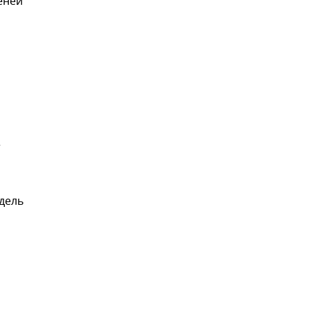
енеи
т
дель