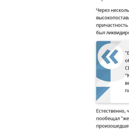
Через несколь
высокопостав
причастность 
был ликвидир
"
о
С
"
в
п
Естественно, 
пообещал "жес
произошедшее