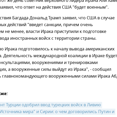
 тот же день советник верховного лидера Ирана Али Хам
заявил, что ответ на действия США "будет военным".
йствия Багдада Дональд Трамп заявил, что США в случае
ных действий "введет санкции, причем очень
ем не менее, власти Ирака приступили к подготовке
вода иностранных войск с территории страны.
о Ирака подготовилось к началу вывода американских
а. Деятельность международной коалиции в Ираке буде
онсультациями, вооружениями и тренировками
х, а вооруженные силы выйдут из Ирака", - сообщил
ь главнокомандующего вооруженными силами Ирака Аб
же:
нт Турции одобрил ввод турецких войск в Ливию
Источника мира" и Сирии: о чем договорились Путин и 