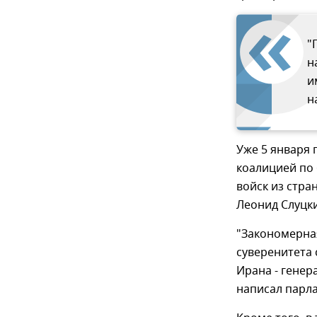
"
н
и
н
Уже 5 января
коалицией по 
войск из стра
Леонид Слуцки
"Закономерна
суверенитета 
Ирана - генер
написал парла