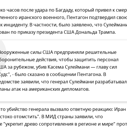
ко часов после удара по Багдаду, который привел к сме
ленного иранского военного, Пентагон подтвердил сво
к инциденту. В частности, было заявлено, что Сулейман
ован по приказу президента США Дональда Трампа.
Вооруженные силы США предприняли решительные
боронительные действия, чтобы защитить персонал
ША за рубежом, убив Касема Сулеймани — главу сил
Кудс", - было сказано в сообщении Пентагона. В
едомстве заявили, что генерал Сулеймани разрабатывал
ланы атак на американских дипломатов.
что убийство генерала вызвало ответную реакцию: Иран
токо отомстить". В МИД страны заявили, что
 "укрепит древо сопротивления в регионе и мире" про