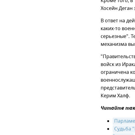
Кроме того, в
Хосейн Деган 
В ответ на де
каких-то воен
серьезные". Т
механизма вы
"Правительств
войск из Ирак
ограничена к
военнослужащи
представител
Керим Халф.
Читайте так
Парламе
Судьба "