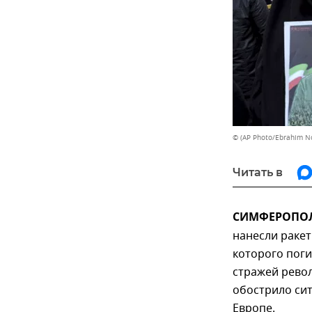
© (AP Photo/Ebrahim N
Читать в
СИМФЕРОПОЛЬ
нанесли ракет
которого поги
стражей рево
обострило сит
Европе.