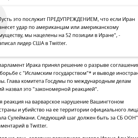
Пусть это послужит ПРЕДУПРЕЖДЕНИЕМ, что если Иран
анесет удар по американцам или американскому
муществу, мы нацелены на 52 позиции в Иране", -
аписал лидер США в Twitter.
 парламент Ирака принял решение о разрыве соглашения
борьбе с "Исламским государством"* и выводе иностра
ны. Глава комитета Госдумы по международным делам
й назвал это "закономерной реакцией".
я реакция на варварское нарушение Вашингтоном
страны и убийство на ее территории официального лиц
ала Сулеймани. Следующий шаг должен быть за СБ ООН",
ментарий в Twitter.