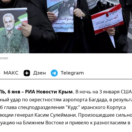
oroozi
МАКС
Дзен
Telegram
, 6 янв – РИА Новости Крым.
В ночь на 3 января США
ный удар по окрестностям аэропорта Багдада, в результ
б глава спецподразделения "Кудс" иранского Корпуса
люции генерал Касим Сулеймани. Произошедшее сильн
уацию на Ближнем Востоке и привело к разногласиям в