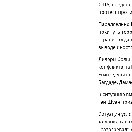
США, предста
протест проти
Параллельно 
покинуть терр
стране. Тогда
выводе иностр
Лидеры больш
конфликта на 
Египте, Брита
Багдаде, Дама
В ситуацию в
Гэн Шуан приз
Ситуация усло
желания как-т
"разогревал" 