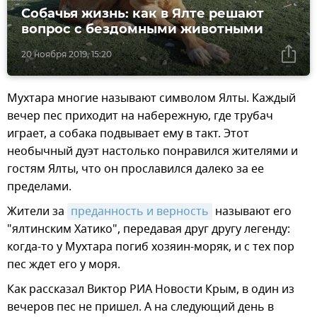
Собачья жизнь: как в Ялте решают
вопрос с бездомными животными
20 ноября 2019, 15:20
Мухтара многие называют символом Ялты. Каждый
вечер пес приходит на набережную, где трубач
играет, а собака подвывает ему в такт. Этот
необычный дуэт настолько понравился жителями и
гостям Ялты, что он прославился далеко за ее
пределами.
Жители за
преданность и верность
называют его
"ялтинским Хатико", передавая друг другу легенду:
когда-то у Мухтара погиб хозяин-моряк, и с тех пор
пес ждет его у моря.
Как рассказал Виктор РИА Новости Крым, в один из
вечеров пес не пришел. А на следующий день в