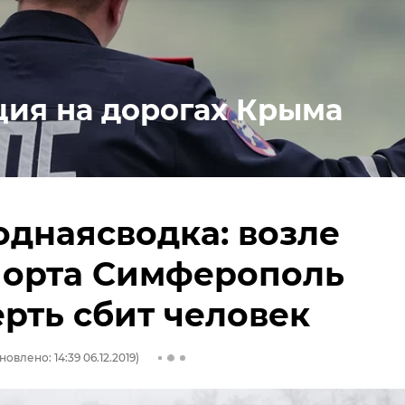
ция на дорогах Крыма
днаясводка: возле
порта Симферополь
рть сбит человек
новлено: 14:39 06.12.2019)