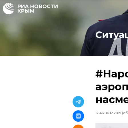
Ситуа
#Наро
аэро
насме
12:46 06.12.2019
(об