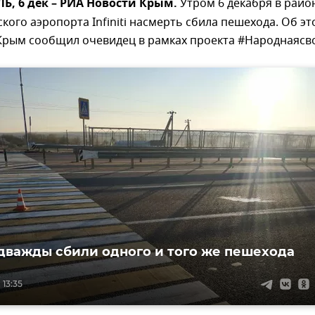
, 6 дек – РИА Новости Крым.
Утром 6 декабря в райо
ого аэропорта Infiniti насмерть сбила пешехода. Об эт
Крым сообщил очевидец в рамках проекта #Народнаясво
дважды сбили одного и того же пешехода
 13:35