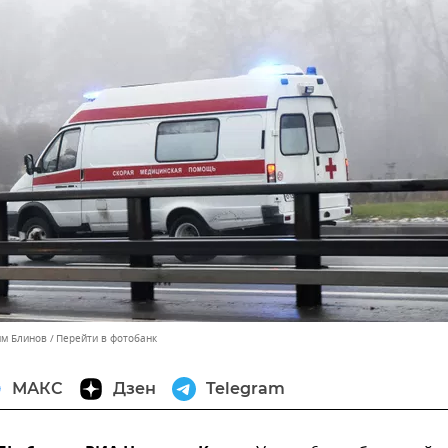
им Блинов
Перейти в фотобанк
МАКС
Дзен
Telegram