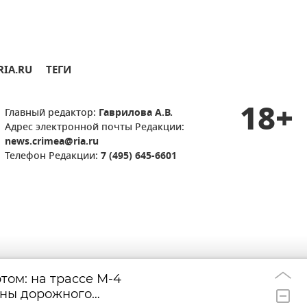
RIA.RU
ТЕГИ
18+
Главный редактор:
Гаврилова А.В.
Адрес электронной почты Редакции:
news.crimea@ria.ru
Телефон Редакции:
7 (495) 645-6601
том: на трассе М-4
ВТБ: объем выда
11:05
оны дорожного
вырос на 38%