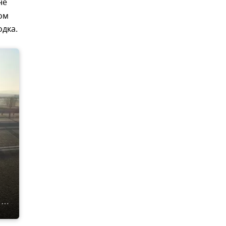
не
ом
дка.