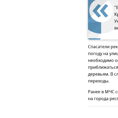
"
К
У
в
Спасатели ре
погоду на ули
необходимо оп
приближаться
деревьям. В с
переходы.
Ранее в МЧС с
на города рес