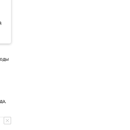
й
воды
да,