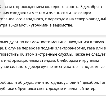
В связи с прохождением холодного фронта 3 декабря в
рыму ожидаются местами очень сильные осадки.
силение юго-западного, с переходом на северо-западны
етра 15-20 м/с", - уточнили в ведомстве.
комендуют по возможности меньше находиться в такую
це. В случае перебоев подачи электроэнергии, газа или 
овестить об этом экстренные службы. Также не следует
 к информационным стендам, билбордам и крупным
лучае сильного дождя лучше не спускаться в подземные
ообщали об ухудшении погодных условий 1 декабря. Тог
публики обрушился снег с дождем и сильный ветер.