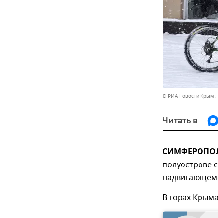
© РИА Новости Крым .
Читать в
СИМФЕРОПОЛЬ
полуострове с
надвигающемс
В горах Крыма 