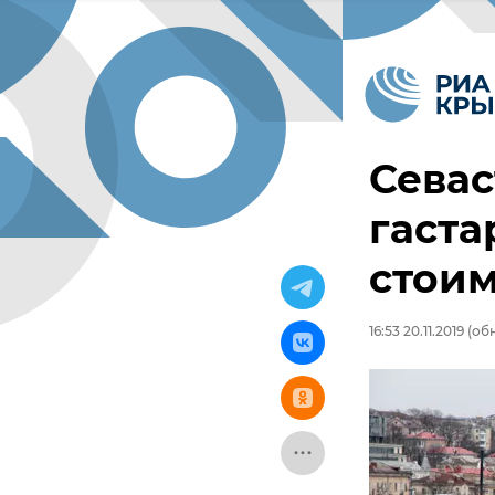
Сева
гаст
стоим
16:53 20.11.2019
(обн