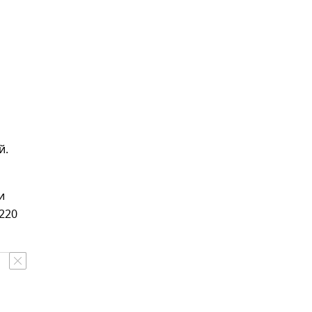
й.
и
 220