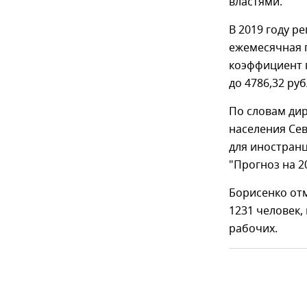
властями.
В 2019 году р
ежемесячная п
коэффициент п
до 4786,32 руб
По словам ди
населения Сев
для иностранц
"Прогноз на 2
Борисенко отм
1231 человек, 
рабочих.