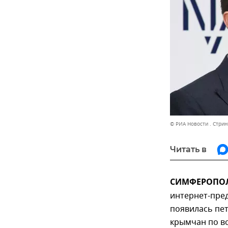
© РИА Новости . Стрин
Читать в
СИМФЕРОПОЛЬ
интернет-пре
появилась пе
крымчан по во