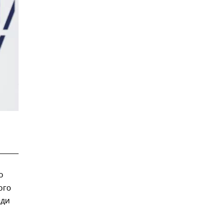
о
ого
еди