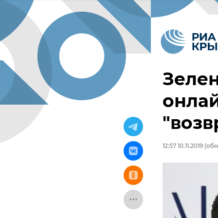
Зеле
онла
"воз
12:57 10.11.2019
(обно