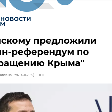
нскому предложили
йн-референдум по
вращению Крыма"
влено: 17:17 10.11.2019)