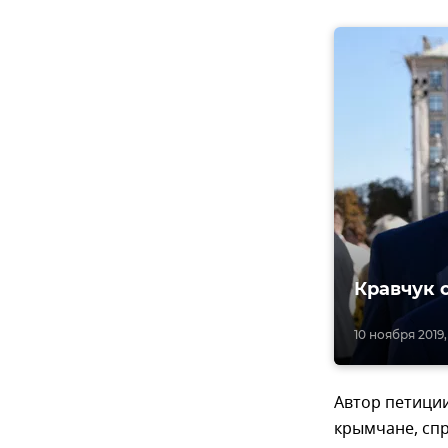
Кравчук 
10 ноября 2019,
Автор петиции
крымчане, спр