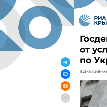
Госде
от ус
по Ук
19:29 08.11.2019
(обн