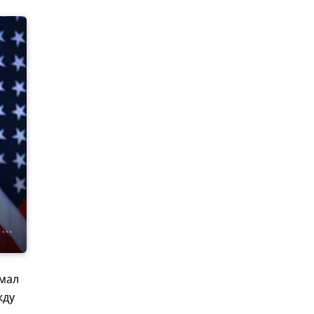
имал
жду