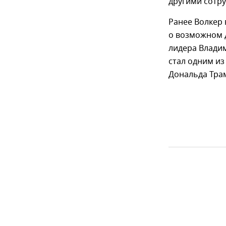
другими сотр
Ранее Волкер
о возможном 
лидера Владим
стал одним и
Дональда Тра