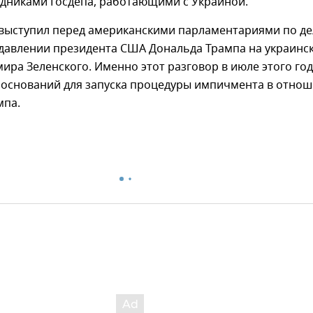
удниками Госдепа, работающими с Украиной.
 выступил перед американскими парламентариями по де
давлении президента США Дональда Трампа на украинс
ира Зеленского. Именно этот разговор в июле этого го
з оснований для запуска процедуры импичмента в отно
мпа.