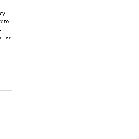
лу
кого
да
шении