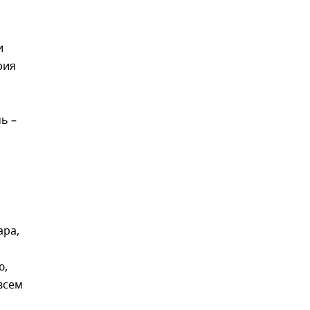
и
рия
ь –
ара,
ю,
всем