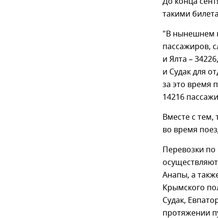
До конца сент
такими билет
"В нынешнем 
пассажиров, с
и Ялта – 3422
и Судак для о
за это время 
14216 пассажи
Вместе с тем,
во время поез
Перевозки по 
осуществляют
Анапы, а такж
Крымского по
Судак, Евпато
протяжении п