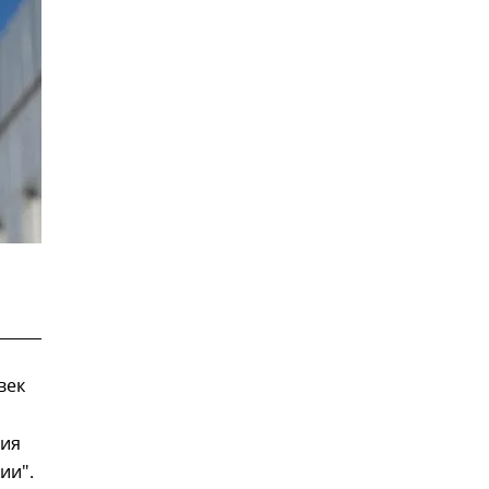
век
рия
ии".