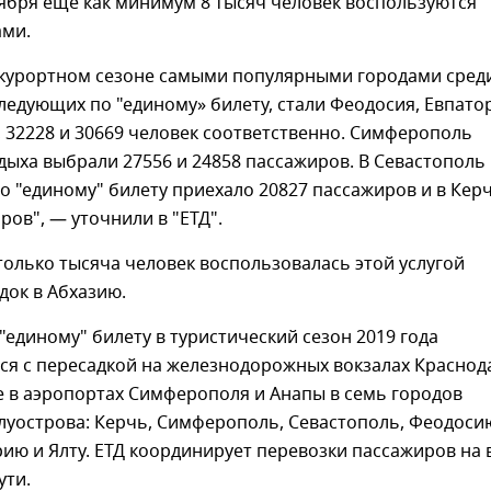
ября еще как минимум 8 тысяч человек воспользуются
ами.
курортном сезоне самыми популярными городами сред
ледующих по "единому» билету, стали Феодосия, Евпато
6, 32228 и 30669 человек соответственно. Симферополь
тдыха выбрали 27556 и 24858 пассажиров. В Севастополь
по "единому" билету приехало 20827 пассажиров и в Керч
ров", — уточнили в "ЕТД".
 только тысяча человек воспользовалась этой услугой
док в Абхазию.
"единому" билету в туристический сезон 2019 года
ся с пересадкой на железнодорожных вокзалах Краснод
е в аэропортах Симферополя и Анапы в семь городов
луострова: Керчь, Симферополь, Севастополь, Феодоси
рию и Ялту. ЕТД координирует перевозки пассажиров на 
ути.