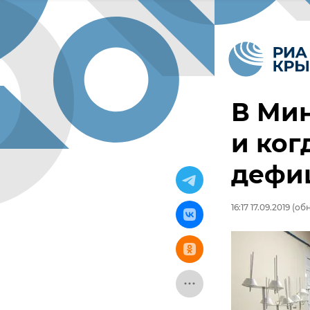
В Мин
и ког
дефи
16:17 17.09.2019
(обн