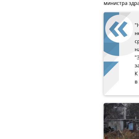
министра здр
"
н
с
н
"
з
К
в